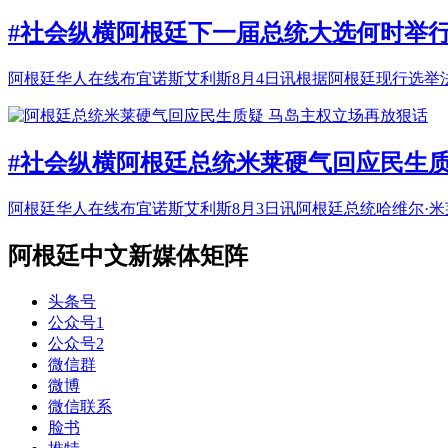
#社会纵横
阿根廷下一届总统大选何时举
阿根廷华人在线布宜诺斯艾利斯8月4日讯根据阿根廷现行选举法规，
#社会纵横
阿根廷总统米莱硬气回应民生质
阿根廷华人在线布宜诺斯艾利斯8月3日讯阿根廷总统哈维尔·米莱（Javie
阿根廷中文新媒体矩阵
头条号
公众号1
公众号2
微信群
微博
微信联系
脸书