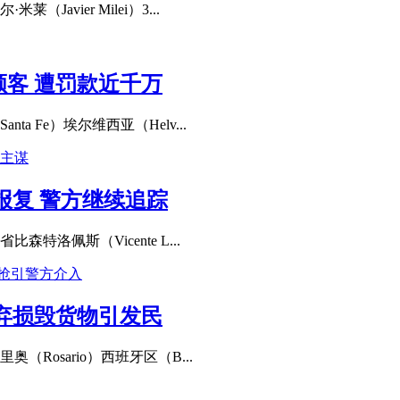
vier Milei）3...
客 遭罚款近千万
 Fe）埃尔维西亚（Helv...
报复 警方继续追踪
洛佩斯（Vicente L...
弃损毁货物引发民
Rosario）西班牙区（B...