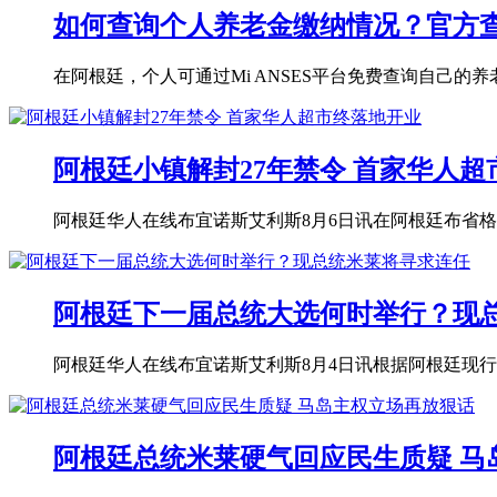
如何查询个人养老金缴纳情况？官方查询渠
在阿根廷，个人可通过Mi ANSES平台免费查询自己的养
阿根廷小镇解封27年禁令 首家华人
阿根廷华人在线布宜诺斯艾利斯8月6日讯在阿根廷布省格尔尼卡
阿根廷下一届总统大选何时举行？现
阿根廷华人在线布宜诺斯艾利斯8月4日讯根据阿根廷现行选举
阿根廷总统米莱硬气回应民生质疑 马