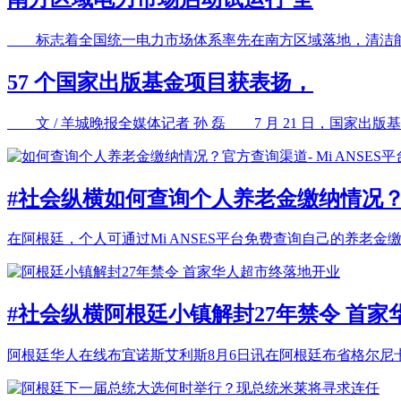
标志着全国统一电力市场体系率先在南方区域落地，清洁能
57 个国家出版基金项目获表扬，
文 / 羊城晚报全媒体记者 孙 磊 7 月 21 日，国家出版基
#社会纵横
如何查询个人养老金缴纳情况？官方
在阿根廷，个人可通过Mi ANSES平台免费查询自己的养老金
#社会纵横
阿根廷小镇解封27年禁令 首
阿根廷华人在线布宜诺斯艾利斯8月6日讯在阿根廷布省格尔尼卡镇（Guer