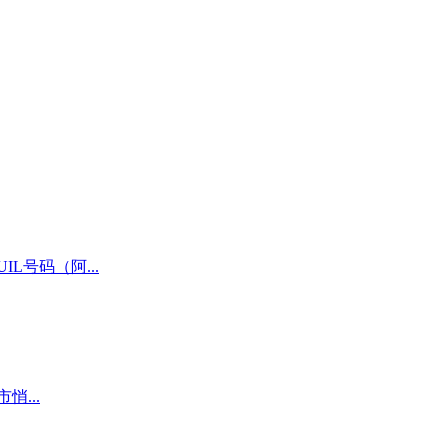
号码（阿...
悄...