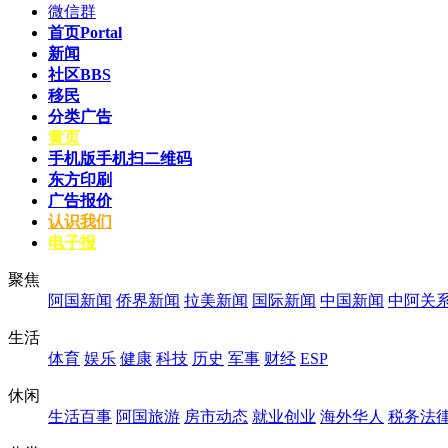
微信群
首页
Portal
新闻
社区
BBS
移民
分类广告
黄页
手机版
手机扫二维码
东方印刷
广告报价
认识我们
电子报
聚焦
阿国新闻
侨界新闻
拉美新闻
国际新闻
中国新闻
中阿关
生活
体育
娱乐
健康
科技
历史
军事
财经
ESP
休闲
生活百事
阿国旅游
房市动态
就业创业
海外华人
税务法