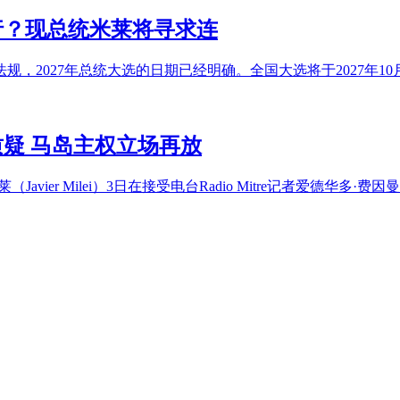
行？现总统米莱将寻求连
2027年总统大选的日期已经明确。全国大选将于2027年10月2
疑 马岛主权立场再放
r Milei）3日在接受电台Radio Mitre记者爱德华多·费因曼（