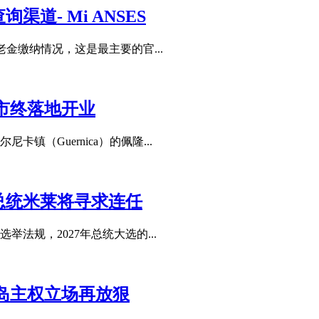
道- Mi ANSES
老金缴纳情况，这是最主要的官...
超市终落地开业
镇（Guernica）的佩隆...
总统米莱将寻求连任
法规，2027年总统大选的...
岛主权立场再放狠