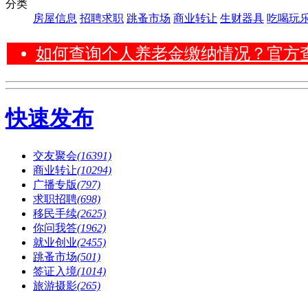
分类
房屋信息
招聘求职
跳蚤市场
商业转让
生财器具
吃喝玩
如何查询个人养老金缴纳情况？官方查询渠
快速发布
交友聚会
(16391)
商业转让
(10294)
广播专版
(797)
求职招聘
(698)
移民手续
(2625)
你问我答
(1962)
就业创业
(2455)
跳蚤市场
(501)
签证入境
(1014)
旅游摄影
(265)