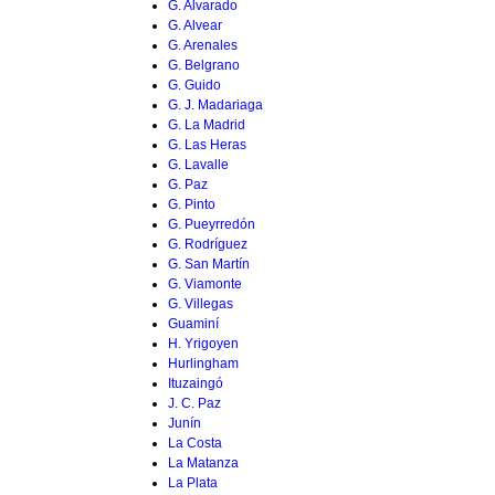
G. Alvarado
G. Alvear
G. Arenales
G. Belgrano
G. Guido
G. J. Madariaga
G. La Madrid
G. Las Heras
G. Lavalle
G. Paz
G. Pinto
G. Pueyrredón
G. Rodríguez
G. San Martín
G. Viamonte
G. Villegas
Guaminí
H. Yrigoyen
Hurlingham
Ituzaingó
J. C. Paz
Junín
La Costa
La Matanza
La Plata