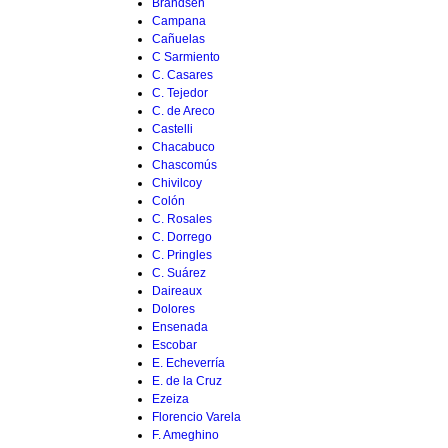
Brandsen
Campana
Cañuelas
C Sarmiento
C. Casares
C. Tejedor
C. de Areco
Castelli
Chacabuco
Chascomús
Chivilcoy
Colón
C. Rosales
C. Dorrego
C. Pringles
C. Suárez
Daireaux
Dolores
Ensenada
Escobar
E. Echeverría
E. de la Cruz
Ezeiza
Florencio Varela
F. Ameghino