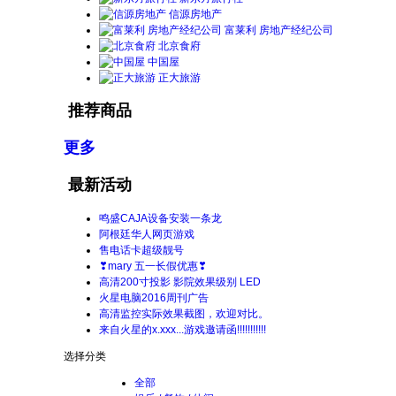
信源房地产
富莱利 房地产经纪公司
北京食府
中国屋
正大旅游
推荐商品
更多
最新活动
鸣盛CAJA设备安装一条龙
阿根廷华人网页游戏
售电话卡超级靓号
❣mary 五一长假优惠❣
高清200寸投影 影院效果级别 LED
火星电脑2016周刊广告
高清监控实际效果截图，欢迎对比。
来自火星的x.xxx...游戏邀请函!!!!!!!!!!!
选择分类
全部