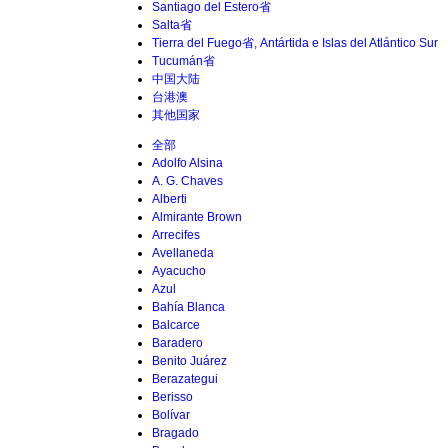
Santiago del Estero省
Salta省
Tierra del Fuego省, Antártida e Islas del Atlántico Sur
Tucumán省
中国大陆
台港澳
其他国家
全部
Adolfo Alsina
A. G. Chaves
Alberti
Almirante Brown
Arrecifes
Avellaneda
Ayacucho
Azul
Bahía Blanca
Balcarce
Baradero
Benito Juárez
Berazategui
Berisso
Bolívar
Bragado