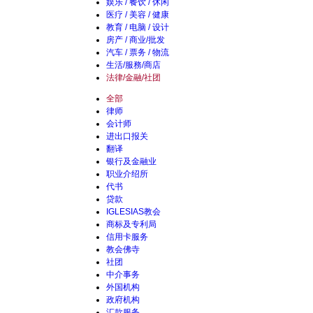
娱乐 / 餐饮 / 休闲
医疗 / 美容 / 健康
教育 / 电脑 / 设计
房产 / 商业/批发
汽车 / 票务 / 物流
生活/服務/商店
法律/金融/社团
全部
律师
会计师
进出口报关
翻译
银行及金融业
职业介绍所
代书
贷款
IGLESIAS教会
商标及专利局
信用卡服务
教会佛寺
社团
中介事务
外国机构
政府机构
汇款服务