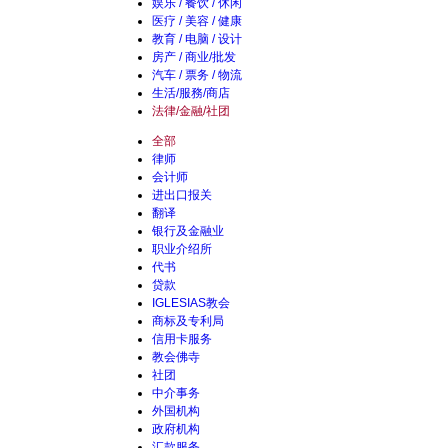
娱乐 / 餐饮 / 休闲
医疗 / 美容 / 健康
教育 / 电脑 / 设计
房产 / 商业/批发
汽车 / 票务 / 物流
生活/服務/商店
法律/金融/社团
全部
律师
会计师
进出口报关
翻译
银行及金融业
职业介绍所
代书
贷款
IGLESIAS教会
商标及专利局
信用卡服务
教会佛寺
社团
中介事务
外国机构
政府机构
汇款服务