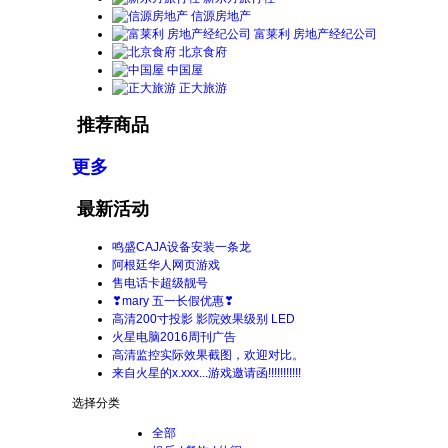
信源房地产
富莱利 房地产经纪公司
北京食府
中国屋
正大旅游
推荐商品
更多
最新活动
鸣盛CAJA设备安装一条龙
阿根廷华人网页游戏
售电话卡超级靓号
❣mary 五一长假优惠❣
高清200寸投影 影院效果级别 LED
火星电脑2016周刊广告
高清监控实际效果截图，欢迎对比。
来自火星的x.xxx...游戏邀请函!!!!!!!!!!!
选择分类
全部