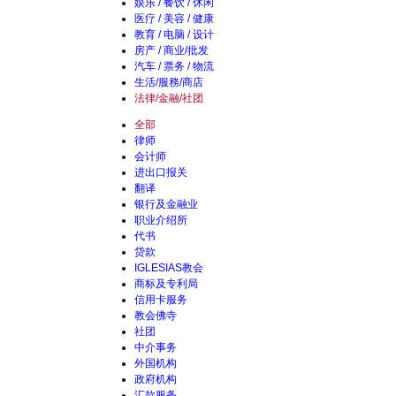
娱乐 / 餐饮 / 休闲
医疗 / 美容 / 健康
教育 / 电脑 / 设计
房产 / 商业/批发
汽车 / 票务 / 物流
生活/服務/商店
法律/金融/社团
全部
律师
会计师
进出口报关
翻译
银行及金融业
职业介绍所
代书
贷款
IGLESIAS教会
商标及专利局
信用卡服务
教会佛寺
社团
中介事务
外国机构
政府机构
汇款服务