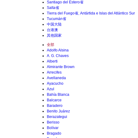
Santiago del Estero省
Salta省
Tierra del Fuego省, Antártida e Islas del Atlántico Sur
Tucumán省
中国大陆
台港澳
其他国家
全部
Adolfo Alsina
A. G. Chaves
Alberti
Almirante Brown
Arrecifes
Avellaneda
Ayacucho
Azul
Bahía Blanca
Balcarce
Baradero
Benito Juárez
Berazategui
Berisso
Bolívar
Bragado