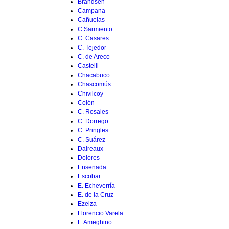
Brandsen
Campana
Cañuelas
C Sarmiento
C. Casares
C. Tejedor
C. de Areco
Castelli
Chacabuco
Chascomús
Chivilcoy
Colón
C. Rosales
C. Dorrego
C. Pringles
C. Suárez
Daireaux
Dolores
Ensenada
Escobar
E. Echeverría
E. de la Cruz
Ezeiza
Florencio Varela
F. Ameghino