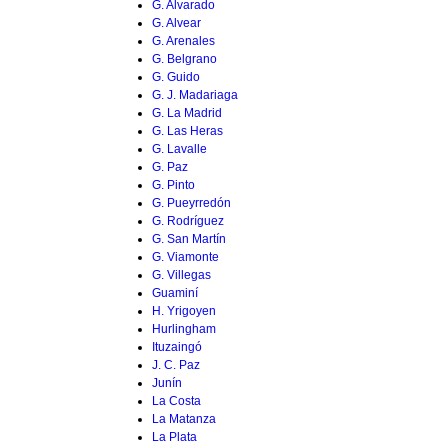
G. Alvarado
G. Alvear
G. Arenales
G. Belgrano
G. Guido
G. J. Madariaga
G. La Madrid
G. Las Heras
G. Lavalle
G. Paz
G. Pinto
G. Pueyrredón
G. Rodríguez
G. San Martín
G. Viamonte
G. Villegas
Guaminí
H. Yrigoyen
Hurlingham
Ituzaingó
J. C. Paz
Junín
La Costa
La Matanza
La Plata