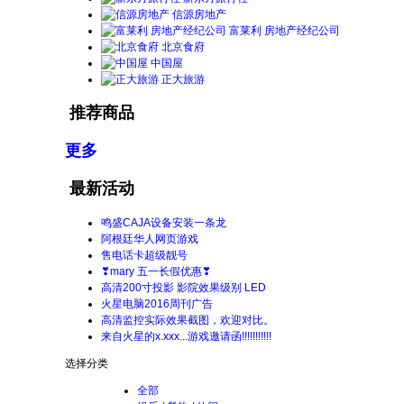
信源房地产
富莱利 房地产经纪公司
北京食府
中国屋
正大旅游
推荐商品
更多
最新活动
鸣盛CAJA设备安装一条龙
阿根廷华人网页游戏
售电话卡超级靓号
❣mary 五一长假优惠❣
高清200寸投影 影院效果级别 LED
火星电脑2016周刊广告
高清监控实际效果截图，欢迎对比。
来自火星的x.xxx...游戏邀请函!!!!!!!!!!!
选择分类
全部