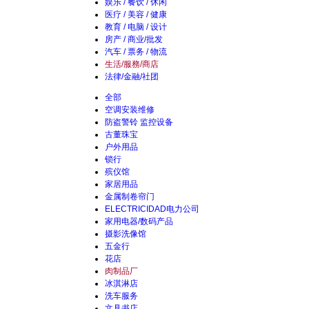
娱乐 / 餐饮 / 休闲
医疗 / 美容 / 健康
教育 / 电脑 / 设计
房产 / 商业/批发
汽车 / 票务 / 物流
生活/服務/商店
法律/金融/社团
全部
空调安装维修
防盗警铃 监控设备
古董珠宝
户外用品
锁行
殡仪馆
家居用品
金属制卷帘门
ELECTRICIDAD电力公司
家用电器/数码产品
摄影洗像馆
五金行
花店
肉制品厂
冰淇淋店
洗车服务
文具书店