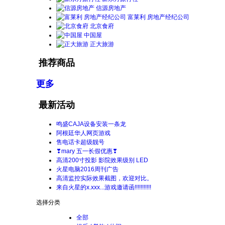
信源房地产
富莱利 房地产经纪公司
北京食府
中国屋
正大旅游
推荐商品
更多
最新活动
鸣盛CAJA设备安装一条龙
阿根廷华人网页游戏
售电话卡超级靓号
❣mary 五一长假优惠❣
高清200寸投影 影院效果级别 LED
火星电脑2016周刊广告
高清监控实际效果截图，欢迎对比。
来自火星的x.xxx...游戏邀请函!!!!!!!!!!!
选择分类
全部