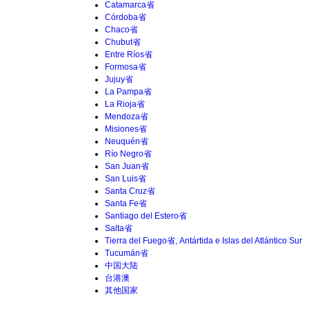
Catamarca省
Córdoba省
Chaco省
Chubut省
Entre Ríos省
Formosa省
Jujuy省
La Pampa省
La Rioja省
Mendoza省
Misiones省
Neuquén省
Río Negro省
San Juan省
San Luis省
Santa Cruz省
Santa Fe省
Santiago del Estero省
Salta省
Tierra del Fuego省, Antártida e Islas del Atlántico Sur
Tucumán省
中国大陆
台港澳
其他国家