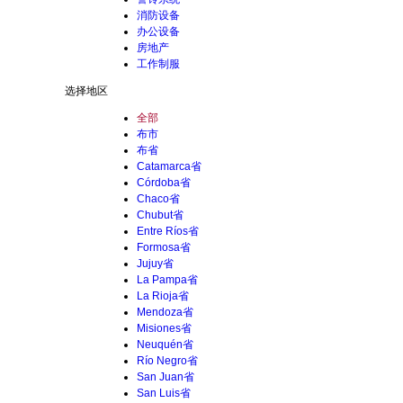
消防设备
办公设备
房地产
工作制服
选择地区
全部
布市
布省
Catamarca省
Córdoba省
Chaco省
Chubut省
Entre Ríos省
Formosa省
Jujuy省
La Pampa省
La Rioja省
Mendoza省
Misiones省
Neuquén省
Río Negro省
San Juan省
San Luis省