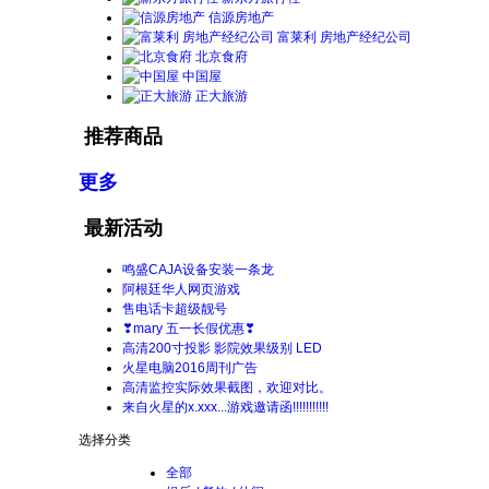
信源房地产
富莱利 房地产经纪公司
北京食府
中国屋
正大旅游
推荐商品
更多
最新活动
鸣盛CAJA设备安装一条龙
阿根廷华人网页游戏
售电话卡超级靓号
❣mary 五一长假优惠❣
高清200寸投影 影院效果级别 LED
火星电脑2016周刊广告
高清监控实际效果截图，欢迎对比。
来自火星的x.xxx...游戏邀请函!!!!!!!!!!!
选择分类
全部