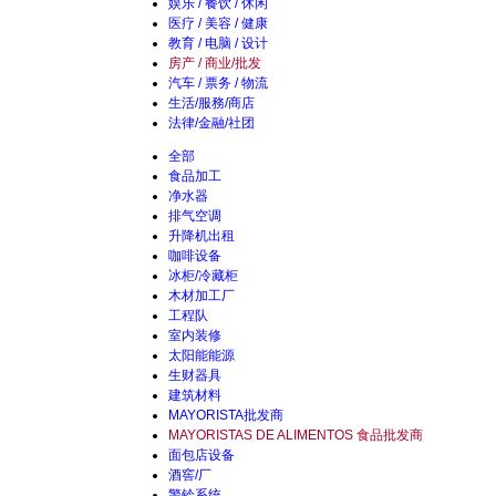
娱乐 / 餐饮 / 休闲
医疗 / 美容 / 健康
教育 / 电脑 / 设计
房产 / 商业/批发
汽车 / 票务 / 物流
生活/服務/商店
法律/金融/社团
全部
食品加工
净水器
排气空调
升降机出租
咖啡设备
冰柜/冷藏柜
木材加工厂
工程队
室内装修
太阳能能源
生财器具
建筑材料
MAYORISTA批发商
MAYORISTAS DE ALIMENTOS 食品批发商
面包店设备
酒窖/厂
警铃系统