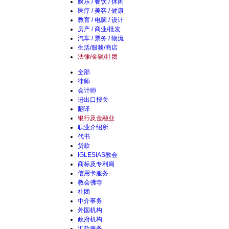
娱乐 / 餐饮 / 休闲
医疗 / 美容 / 健康
教育 / 电脑 / 设计
房产 / 商业/批发
汽车 / 票务 / 物流
生活/服務/商店
法律/金融/社团
全部
律师
会计师
进出口报关
翻译
银行及金融业
职业介绍所
代书
贷款
IGLESIAS教会
商标及专利局
信用卡服务
教会佛寺
社团
中介事务
外国机构
政府机构
汇款服务