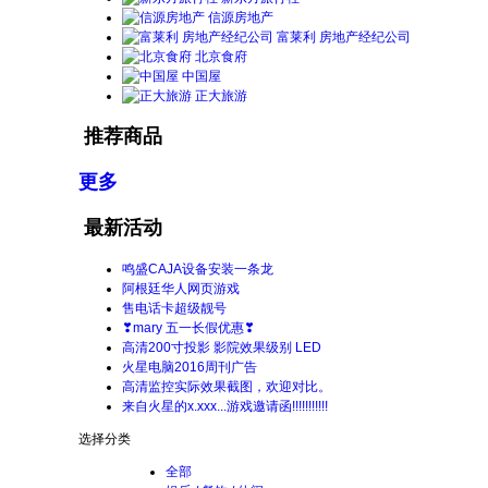
信源房地产
富莱利 房地产经纪公司
北京食府
中国屋
正大旅游
推荐商品
更多
最新活动
鸣盛CAJA设备安装一条龙
阿根廷华人网页游戏
售电话卡超级靓号
❣mary 五一长假优惠❣
高清200寸投影 影院效果级别 LED
火星电脑2016周刊广告
高清监控实际效果截图，欢迎对比。
来自火星的x.xxx...游戏邀请函!!!!!!!!!!!
选择分类
全部