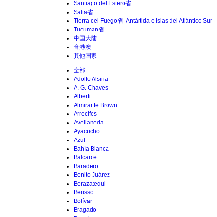
Santiago del Estero省
Salta省
Tierra del Fuego省, Antártida e Islas del Atlántico Sur
Tucumán省
中国大陆
台港澳
其他国家
全部
Adolfo Alsina
A. G. Chaves
Alberti
Almirante Brown
Arrecifes
Avellaneda
Ayacucho
Azul
Bahía Blanca
Balcarce
Baradero
Benito Juárez
Berazategui
Berisso
Bolívar
Bragado