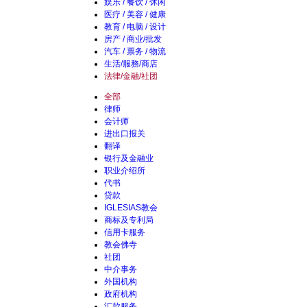
娱乐 / 餐饮 / 休闲
医疗 / 美容 / 健康
教育 / 电脑 / 设计
房产 / 商业/批发
汽车 / 票务 / 物流
生活/服務/商店
法律/金融/社团
全部
律师
会计师
进出口报关
翻译
银行及金融业
职业介绍所
代书
贷款
IGLESIAS教会
商标及专利局
信用卡服务
教会佛寺
社团
中介事务
外国机构
政府机构
汇款服务