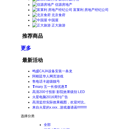
信源房地产
富莱利 房地产经纪公司
北京食府
中国屋
正大旅游
推荐商品
更多
最新活动
鸣盛CAJA设备安装一条龙
阿根廷华人网页游戏
售电话卡超级靓号
❣mary 五一长假优惠❣
高清200寸投影 影院效果级别 LED
火星电脑2016周刊广告
高清监控实际效果截图，欢迎对比。
来自火星的x.xxx...游戏邀请函!!!!!!!!!!!
选择分类
全部