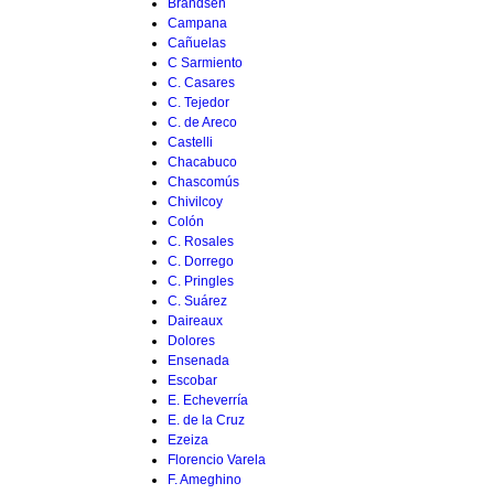
Brandsen
Campana
Cañuelas
C Sarmiento
C. Casares
C. Tejedor
C. de Areco
Castelli
Chacabuco
Chascomús
Chivilcoy
Colón
C. Rosales
C. Dorrego
C. Pringles
C. Suárez
Daireaux
Dolores
Ensenada
Escobar
E. Echeverría
E. de la Cruz
Ezeiza
Florencio Varela
F. Ameghino