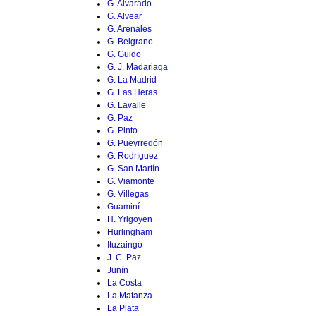
G. Alvarado
G. Alvear
G. Arenales
G. Belgrano
G. Guido
G. J. Madariaga
G. La Madrid
G. Las Heras
G. Lavalle
G. Paz
G. Pinto
G. Pueyrredón
G. Rodríguez
G. San Martín
G. Viamonte
G. Villegas
Guaminí
H. Yrigoyen
Hurlingham
Ituzaingó
J. C. Paz
Junín
La Costa
La Matanza
La Plata