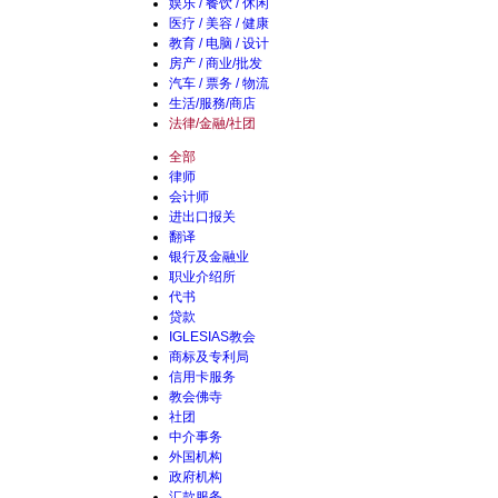
娱乐 / 餐饮 / 休闲
医疗 / 美容 / 健康
教育 / 电脑 / 设计
房产 / 商业/批发
汽车 / 票务 / 物流
生活/服務/商店
法律/金融/社团
全部
律师
会计师
进出口报关
翻译
银行及金融业
职业介绍所
代书
贷款
IGLESIAS教会
商标及专利局
信用卡服务
教会佛寺
社团
中介事务
外国机构
政府机构
汇款服务