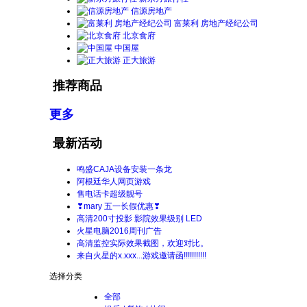
信源房地产
富莱利 房地产经纪公司
北京食府
中国屋
正大旅游
推荐商品
更多
最新活动
鸣盛CAJA设备安装一条龙
阿根廷华人网页游戏
售电话卡超级靓号
❣mary 五一长假优惠❣
高清200寸投影 影院效果级别 LED
火星电脑2016周刊广告
高清监控实际效果截图，欢迎对比。
来自火星的x.xxx...游戏邀请函!!!!!!!!!!!
选择分类
全部