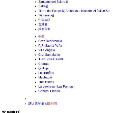
Santiago del Estero省
Salta省
Tierra del Fuego省, Antártida e Islas del Atlántico Sur
Tucumán省
中国大陆
台港澳
其他国家
全部
Gran Resistencia
P. R. Sáenz Peña
Villa Ángela
G. J. San Martín
Juan José Castelli
Charata
Quitilipi
Las Breñas
Machagai
Tres Isletas
La Leonesa - Las Palmas
General Pinedo
默认
浏览量
创建时间
客服电话