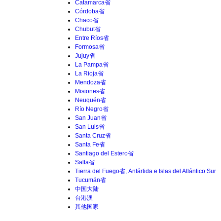
Catamarca省
Córdoba省
Chaco省
Chubut省
Entre Ríos省
Formosa省
Jujuy省
La Pampa省
La Rioja省
Mendoza省
Misiones省
Neuquén省
Río Negro省
San Juan省
San Luis省
Santa Cruz省
Santa Fe省
Santiago del Estero省
Salta省
Tierra del Fuego省, Antártida e Islas del Atlántico Sur
Tucumán省
中国大陆
台港澳
其他国家