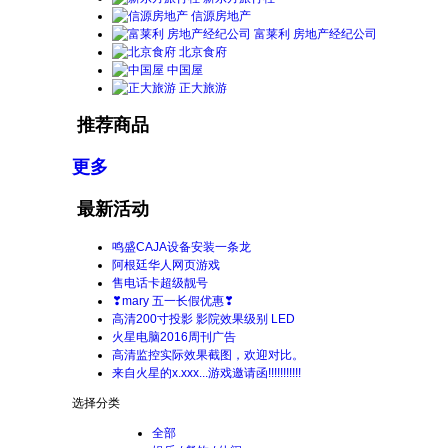
信源房地产
富莱利 房地产经纪公司
北京食府
中国屋
正大旅游
推荐商品
更多
最新活动
鸣盛CAJA设备安装一条龙
阿根廷华人网页游戏
售电话卡超级靓号
❣mary 五一长假优惠❣
高清200寸投影 影院效果级别 LED
火星电脑2016周刊广告
高清监控实际效果截图，欢迎对比。
来自火星的x.xxx...游戏邀请函!!!!!!!!!!!
选择分类
全部