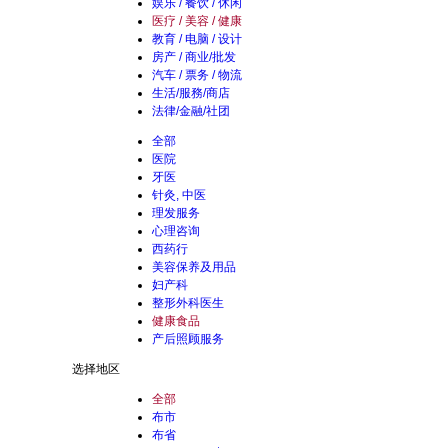
娱乐 / 餐饮 / 休闲
医疗 / 美容 / 健康
教育 / 电脑 / 设计
房产 / 商业/批发
汽车 / 票务 / 物流
生活/服務/商店
法律/金融/社团
全部
医院
牙医
针灸, 中医
理发服务
心理咨询
西药行
美容保养及用品
妇产科
整形外科医生
健康食品
产后照顾服务
选择地区
全部
布市
布省