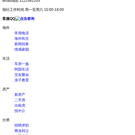
whatsapp 1122582205
报社工作时间 周一至周六 10:00-18:00
客服QQ
海外
常用电话
海外民生
新闻拍客
情感家园
生活
车房一族
阿国生活
交友聚会
亲子教育
房产
新房产
二手房
出租房
找中介
分类
招聘求职
商业转让