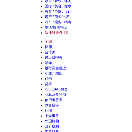
娱乐 / 餐饮 / 休闲
医疗 / 美容 / 健康
教育 / 电脑 / 设计
房产 / 商业/批发
汽车 / 票务 / 物流
生活/服務/商店
法律/金融/社团
全部
律师
会计师
进出口报关
翻译
银行及金融业
职业介绍所
代书
贷款
IGLESIAS教会
商标及专利局
信用卡服务
教会佛寺
社团
中介事务
外国机构
政府机构
汇款服务