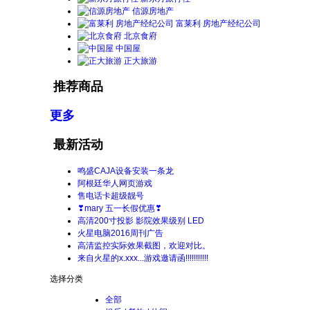
信源房地产
富莱利 房地产经纪公司
北京食府
中国屋
正大旅游
推荐商品
更多
最新活动
鸣盛CAJA设备安装一条龙
阿根廷华人网页游戏
售电话卡超级靓号
❣mary 五一长假优惠❣
高清200寸投影 影院效果级别 LED
火星电脑2016周刊广告
高清监控实际效果截图，欢迎对比。
来自火星的x.xxx...游戏邀请函!!!!!!!!!!!
选择分类
全部