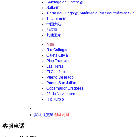
Santiago del Estero省
Salta省
Tierra del Fuego省, Antártida e Islas del Atlántico Sur
Tucumán省
中国大陆
台港澳
其他国家
全部
Río Gallegos
Caleta Olivia
Pico Truncado
Las Heras
El Calafate
Puerto Deseado
Puerto San Julián
Gobernador Gregores
28 de Noviembre
Río Turbio
默认
浏览量
创建时间
客服电话