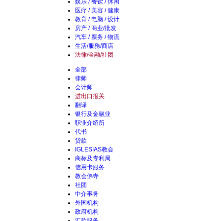
娱乐 / 餐饮 / 休闲
医疗 / 美容 / 健康
教育 / 电脑 / 设计
房产 / 商业/批发
汽车 / 票务 / 物流
生活/服務/商店
法律/金融/社团
全部
律师
会计师
进出口报关
翻译
银行及金融业
职业介绍所
代书
贷款
IGLESIAS教会
商标及专利局
信用卡服务
教会佛寺
社团
中介事务
外国机构
政府机构
汇款服务