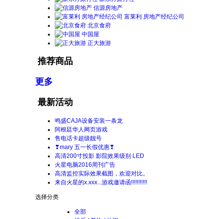
信源房地产
富莱利 房地产经纪公司
北京食府
中国屋
正大旅游
推荐商品
更多
最新活动
鸣盛CAJA设备安装一条龙
阿根廷华人网页游戏
售电话卡超级靓号
❣mary 五一长假优惠❣
高清200寸投影 影院效果级别 LED
火星电脑2016周刊广告
高清监控实际效果截图，欢迎对比。
来自火星的x.xxx...游戏邀请函!!!!!!!!!!!
选择分类
全部