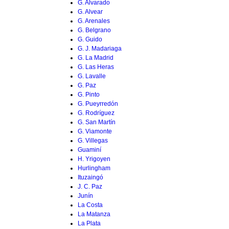
G. Alvarado
G. Alvear
G. Arenales
G. Belgrano
G. Guido
G. J. Madariaga
G. La Madrid
G. Las Heras
G. Lavalle
G. Paz
G. Pinto
G. Pueyrredón
G. Rodríguez
G. San Martín
G. Viamonte
G. Villegas
Guaminí
H. Yrigoyen
Hurlingham
Ituzaingó
J. C. Paz
Junín
La Costa
La Matanza
La Plata