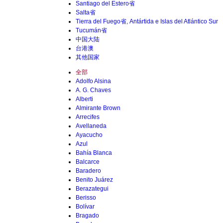
Santiago del Estero省
Salta省
Tierra del Fuego省, Antártida e Islas del Atlántico Sur
Tucumán省
中国大陆
台港澳
其他国家
全部
Adolfo Alsina
A. G. Chaves
Alberti
Almirante Brown
Arrecifes
Avellaneda
Ayacucho
Azul
Bahía Blanca
Balcarce
Baradero
Benito Juárez
Berazategui
Berisso
Bolívar
Bragado