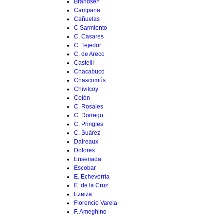
Brandsen
Campana
Cañuelas
C Sarmiento
C. Casares
C. Tejedor
C. de Areco
Castelli
Chacabuco
Chascomús
Chivilcoy
Colón
C. Rosales
C. Dorrego
C. Pringles
C. Suárez
Daireaux
Dolores
Ensenada
Escobar
E. Echeverría
E. de la Cruz
Ezeiza
Florencio Varela
F. Ameghino