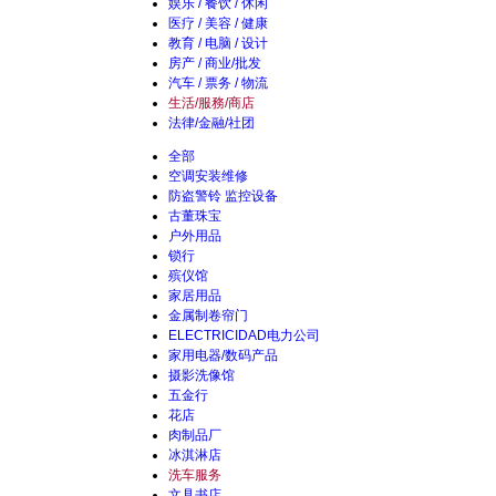
娱乐 / 餐饮 / 休闲
医疗 / 美容 / 健康
教育 / 电脑 / 设计
房产 / 商业/批发
汽车 / 票务 / 物流
生活/服務/商店
法律/金融/社团
全部
空调安装维修
防盗警铃 监控设备
古董珠宝
户外用品
锁行
殡仪馆
家居用品
金属制卷帘门
ELECTRICIDAD电力公司
家用电器/数码产品
摄影洗像馆
五金行
花店
肉制品厂
冰淇淋店
洗车服务
文具书店