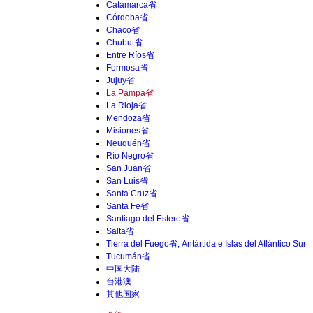
Catamarca省
Córdoba省
Chaco省
Chubut省
Entre Ríos省
Formosa省
Jujuy省
La Pampa省
La Rioja省
Mendoza省
Misiones省
Neuquén省
Río Negro省
San Juan省
San Luis省
Santa Cruz省
Santa Fe省
Santiago del Estero省
Salta省
Tierra del Fuego省, Antártida e Islas del Atlántico Sur
Tucumán省
中国大陆
台港澳
其他国家