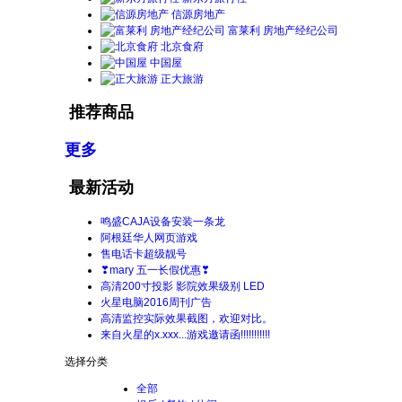
信源房地产
富莱利 房地产经纪公司
北京食府
中国屋
正大旅游
推荐商品
更多
最新活动
鸣盛CAJA设备安装一条龙
阿根廷华人网页游戏
售电话卡超级靓号
❣mary 五一长假优惠❣
高清200寸投影 影院效果级别 LED
火星电脑2016周刊广告
高清监控实际效果截图，欢迎对比。
来自火星的x.xxx...游戏邀请函!!!!!!!!!!!
选择分类
全部