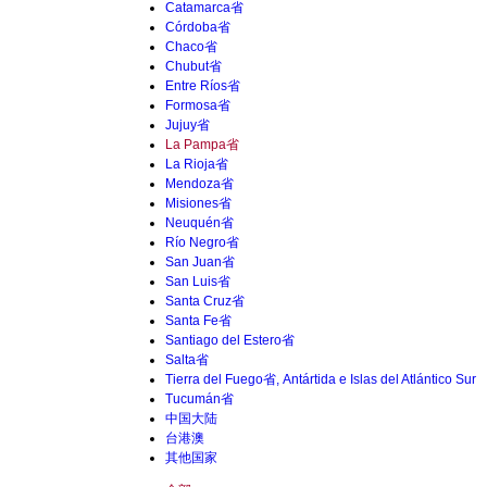
Catamarca省
Córdoba省
Chaco省
Chubut省
Entre Ríos省
Formosa省
Jujuy省
La Pampa省
La Rioja省
Mendoza省
Misiones省
Neuquén省
Río Negro省
San Juan省
San Luis省
Santa Cruz省
Santa Fe省
Santiago del Estero省
Salta省
Tierra del Fuego省, Antártida e Islas del Atlántico Sur
Tucumán省
中国大陆
台港澳
其他国家