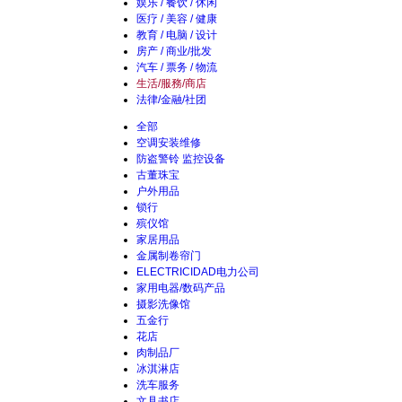
娱乐 / 餐饮 / 休闲
医疗 / 美容 / 健康
教育 / 电脑 / 设计
房产 / 商业/批发
汽车 / 票务 / 物流
生活/服務/商店
法律/金融/社团
全部
空调安装维修
防盗警铃 监控设备
古董珠宝
户外用品
锁行
殡仪馆
家居用品
金属制卷帘门
ELECTRICIDAD电力公司
家用电器/数码产品
摄影洗像馆
五金行
花店
肉制品厂
冰淇淋店
洗车服务
文具书店