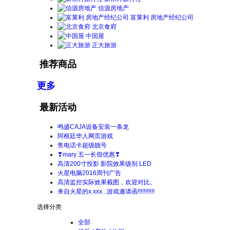
信源房地产
富莱利 房地产经纪公司
北京食府
中国屋
正大旅游
推荐商品
更多
最新活动
鸣盛CAJA设备安装一条龙
阿根廷华人网页游戏
售电话卡超级靓号
❣mary 五一长假优惠❣
高清200寸投影 影院效果级别 LED
火星电脑2016周刊广告
高清监控实际效果截图，欢迎对比。
来自火星的x.xxx...游戏邀请函!!!!!!!!!!!
选择分类
全部