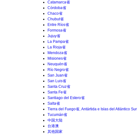
Catamarca省
Córdoba省
Chaco省
Chubut省
Entre Ríos省
Formosa省
Jujuy省
La Pampa省
La Rioja省
Mendoza省
Misiones省
Neuquén省
Río Negro省
San Juan省
San Luis省
Santa Cruz省
Santa Fe省
Santiago del Estero省
Salta省
Tierra del Fuego省, Antártida e Islas del Atlántico Sur
Tucumán省
中国大陆
台港澳
其他国家