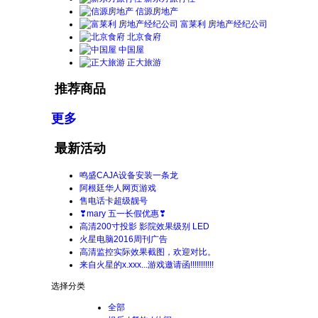
信源房地产
富莱利 房地产经纪公司
北京食府
中国屋
正大旅游
推荐商品
更多
最新活动
鸣盛CAJA设备安装一条龙
阿根廷华人网页游戏
售电话卡超级靓号
❣mary 五一长假优惠❣
高清200寸投影 影院效果级别 LED
火星电脑2016周刊广告
高清监控实际效果截图，欢迎对比。
来自火星的x.xxx...游戏邀请函!!!!!!!!!!!
选择分类
全部