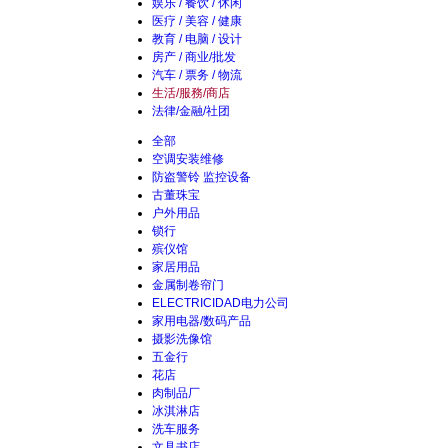
娱乐 / 餐饮 / 休闲
医疗 / 美容 / 健康
教育 / 电脑 / 设计
房产 / 商业/批发
汽车 / 票务 / 物流
生活/服務/商店
法律/金融/社团
全部
空调安装维修
防盗警铃 监控设备
古董珠宝
户外用品
锁行
殡仪馆
家居用品
金属制卷帘门
ELECTRICIDAD电力公司
家用电器/数码产品
摄影洗像馆
五金行
花店
肉制品厂
冰淇淋店
洗车服务
文具书店