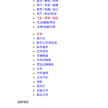
娱乐 / 餐饮 / 休闲
医疗 / 美容 / 健康
教育 / 电脑 / 设计
房产 / 商业/批发
汽车 / 票务 / 物流
生活/服務/商店
法律/金融/社团
全部
旅行社
航空公司及机场
租车服务
汽车零件
车辆救援
汽车经销商
货运运输服务
火车
汽车修理
公共汽车
地铁
报关行
运输公司
船运公司
选择地区