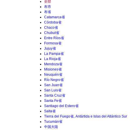
全部
布市
布省
Catamarca省
Córdoba省
Chaco省
Chubut省
Entre Ríos省
Formosa省
Jujuy省
La Pampa省
La Rioja省
Mendoza省
Misiones省
Neuquén省
Río Negro省
San Juan省
San Luis省
Santa Cruz省
Santa Fe省
Santiago del Estero省
Salta省
Tierra del Fuego省, Antártida e Islas del Atlántico Sur
Tucumán省
中国大陆