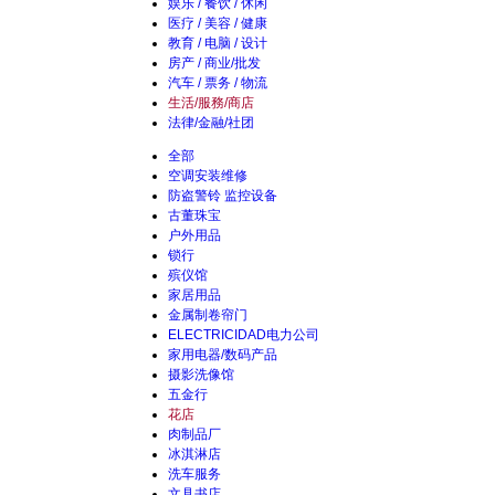
娱乐 / 餐饮 / 休闲
医疗 / 美容 / 健康
教育 / 电脑 / 设计
房产 / 商业/批发
汽车 / 票务 / 物流
生活/服務/商店
法律/金融/社团
全部
空调安装维修
防盗警铃 监控设备
古董珠宝
户外用品
锁行
殡仪馆
家居用品
金属制卷帘门
ELECTRICIDAD电力公司
家用电器/数码产品
摄影洗像馆
五金行
花店
肉制品厂
冰淇淋店
洗车服务
文具书店