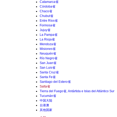
Catamarca省
Córdoba省
Chaco省
Chubut省
Entre Ríos省
Formosa省
Jujuy省
La Pampa省
La Rioja省
Mendoza省
Misiones省
Neuquén省
Río Negro省
San Juan省
San Luis省
Santa Cruz省
Santa Fe省
Santiago del Estero省
Salta省
Tierra del Fuego省, Antártida e Islas del Atlántico Sur
Tucumán省
中国大陆
台港澳
其他国家