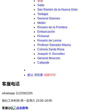
全部
Salta
San Ramón de la Nueva Orán
Tartagal
General Güemes
Metán
Rosario de la Frontera
Embarcación
Pichanal
Rosario de Lerma
Profesor Salvador Mazza
Colonia Santa Rosa
Joaquín V. González
General Mosconi
Cafayate
默认
浏览量
创建时间
客服电话
whatsapp 1122582205
报社工作时间 周一至周六 10:00-18:00
客服QQ