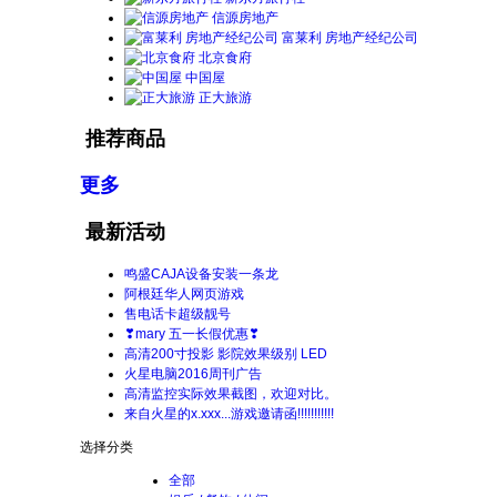
信源房地产
富莱利 房地产经纪公司
北京食府
中国屋
正大旅游
推荐商品
更多
最新活动
鸣盛CAJA设备安装一条龙
阿根廷华人网页游戏
售电话卡超级靓号
❣mary 五一长假优惠❣
高清200寸投影 影院效果级别 LED
火星电脑2016周刊广告
高清监控实际效果截图，欢迎对比。
来自火星的x.xxx...游戏邀请函!!!!!!!!!!!
选择分类
全部