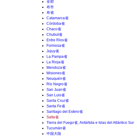
全部
布市
布省
Catamarca省
Córdoba省
Chaco省
Chubut省
Entre Ríos省
Formosa省
Jujuy省
La Pampa省
La Rioja省
Mendoza省
Misiones省
Neuquén省
Río Negro省
San Juan省
San Luis省
Santa Cruz省
Santa Fe省
Santiago del Estero省
Salta省
Tierra del Fuego省, Antártida e Islas del Atlántico Sur
Tucumán省
中国大陆