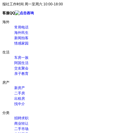
报社工作时间 周一至周六 10:00-18:00
客服QQ
海外
常用电话
海外民生
新闻拍客
情感家园
生活
车房一族
阿国生活
交友聚会
亲子教育
房产
新房产
二手房
出租房
找中介
分类
招聘求职
商业转让
二手市场