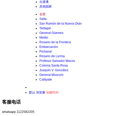
台港澳
其他国家
全部
Salta
San Ramón de la Nueva Orán
Tartagal
General Güemes
Metán
Rosario de la Frontera
Embarcación
Pichanal
Rosario de Lerma
Profesor Salvador Mazza
Colonia Santa Rosa
Joaquín V. González
General Mosconi
Cafayate
默认
浏览量
创建时间
客服电话
whatsapp 1122582205