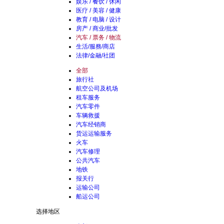
娱乐 / 餐饮 / 休闲
医疗 / 美容 / 健康
教育 / 电脑 / 设计
房产 / 商业/批发
汽车 / 票务 / 物流
生活/服務/商店
法律/金融/社团
全部
旅行社
航空公司及机场
租车服务
汽车零件
车辆救援
汽车经销商
货运运输服务
火车
汽车修理
公共汽车
地铁
报关行
运输公司
船运公司
选择地区