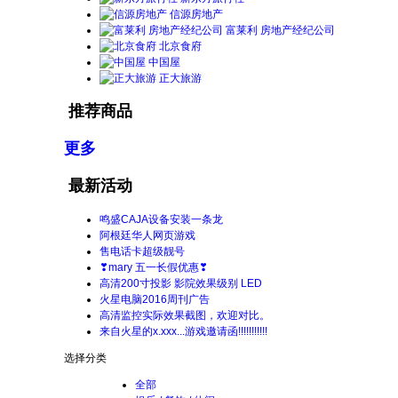
信源房地产
富莱利 房地产经纪公司
北京食府
中国屋
正大旅游
推荐商品
更多
最新活动
鸣盛CAJA设备安装一条龙
阿根廷华人网页游戏
售电话卡超级靓号
❣mary 五一长假优惠❣
高清200寸投影 影院效果级别 LED
火星电脑2016周刊广告
高清监控实际效果截图，欢迎对比。
来自火星的x.xxx...游戏邀请函!!!!!!!!!!!
选择分类
全部