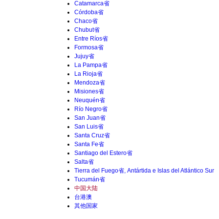
Catamarca省
Córdoba省
Chaco省
Chubut省
Entre Ríos省
Formosa省
Jujuy省
La Pampa省
La Rioja省
Mendoza省
Misiones省
Neuquén省
Río Negro省
San Juan省
San Luis省
Santa Cruz省
Santa Fe省
Santiago del Estero省
Salta省
Tierra del Fuego省, Antártida e Islas del Atlántico Sur
Tucumán省
中国大陆
台港澳
其他国家