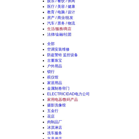
娱乐 / 餐饮 / 休闲
医疗 / 美容 / 健康
教育 / 电脑 / 设计
房产 / 商业/批发
汽车 / 票务 / 物流
生活/服務/商店
法律/金融/社团
全部
空调安装维修
防盗警铃 监控设备
古董珠宝
户外用品
锁行
殡仪馆
家居用品
金属制卷帘门
ELECTRICIDAD电力公司
家用电器/数码产品
摄影洗像馆
五金行
花店
肉制品厂
冰淇淋店
洗车服务
文具书店