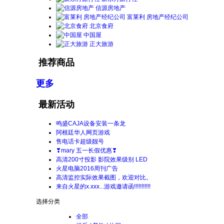
信源房地产
富莱利 房地产经纪公司
北京食府
中国屋
正大旅游
推荐商品
更多
最新活动
鸣盛CAJA设备安装一条龙
阿根廷华人网页游戏
售电话卡超级靓号
❣mary 五一长假优惠❣
高清200寸投影 影院效果级别 LED
火星电脑2016周刊广告
高清监控实际效果截图，欢迎对比。
来自火星的x.xxx...游戏邀请函!!!!!!!!!!!
选择分类
全部