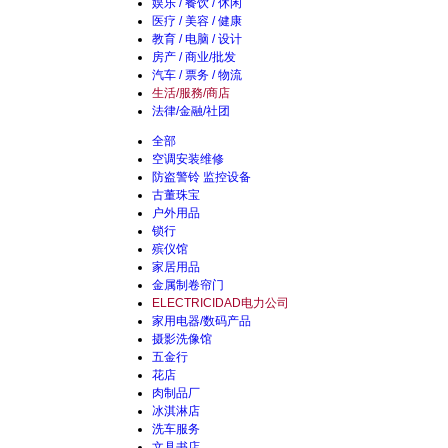
娱乐 / 餐饮 / 休闲
医疗 / 美容 / 健康
教育 / 电脑 / 设计
房产 / 商业/批发
汽车 / 票务 / 物流
生活/服務/商店
法律/金融/社团
全部
空调安装维修
防盗警铃 监控设备
古董珠宝
户外用品
锁行
殡仪馆
家居用品
金属制卷帘门
ELECTRICIDAD电力公司
家用电器/数码产品
摄影洗像馆
五金行
花店
肉制品厂
冰淇淋店
洗车服务
文具书店