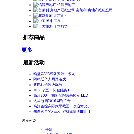
信源房地产
富莱利 房地产经纪公司
北京食府
中国屋
正大旅游
推荐商品
更多
最新活动
鸣盛CAJA设备安装一条龙
阿根廷华人网页游戏
售电话卡超级靓号
❣mary 五一长假优惠❣
高清200寸投影 影院效果级别 LED
火星电脑2016周刊广告
高清监控实际效果截图，欢迎对比。
来自火星的x.xxx...游戏邀请函!!!!!!!!!!!
选择分类
全部