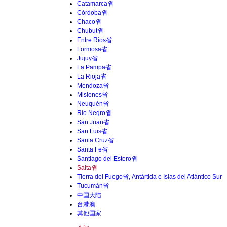
Catamarca省
Córdoba省
Chaco省
Chubut省
Entre Ríos省
Formosa省
Jujuy省
La Pampa省
La Rioja省
Mendoza省
Misiones省
Neuquén省
Río Negro省
San Juan省
San Luis省
Santa Cruz省
Santa Fe省
Santiago del Estero省
Salta省
Tierra del Fuego省, Antártida e Islas del Atlántico Sur
Tucumán省
中国大陆
台港澳
其他国家