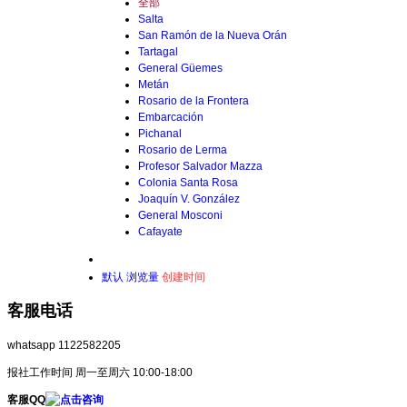
全部
Salta
San Ramón de la Nueva Orán
Tartagal
General Güemes
Metán
Rosario de la Frontera
Embarcación
Pichanal
Rosario de Lerma
Profesor Salvador Mazza
Colonia Santa Rosa
Joaquín V. González
General Mosconi
Cafayate
默认
浏览量
创建时间
客服电话
whatsapp 1122582205
报社工作时间 周一至周六 10:00-18:00
客服QQ