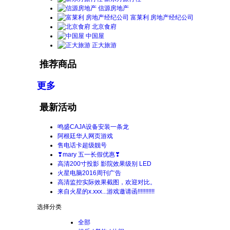
信源房地产
富莱利 房地产经纪公司
北京食府
中国屋
正大旅游
推荐商品
更多
最新活动
鸣盛CAJA设备安装一条龙
阿根廷华人网页游戏
售电话卡超级靓号
❣mary 五一长假优惠❣
高清200寸投影 影院效果级别 LED
火星电脑2016周刊广告
高清监控实际效果截图，欢迎对比。
来自火星的x.xxx...游戏邀请函!!!!!!!!!!!
选择分类
全部