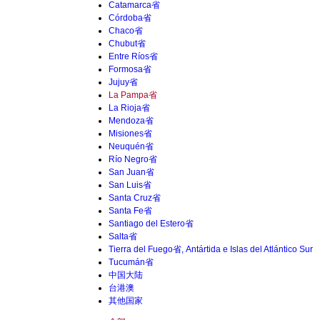
Catamarca省
Córdoba省
Chaco省
Chubut省
Entre Ríos省
Formosa省
Jujuy省
La Pampa省
La Rioja省
Mendoza省
Misiones省
Neuquén省
Río Negro省
San Juan省
San Luis省
Santa Cruz省
Santa Fe省
Santiago del Estero省
Salta省
Tierra del Fuego省, Antártida e Islas del Atlántico Sur
Tucumán省
中国大陆
台港澳
其他国家