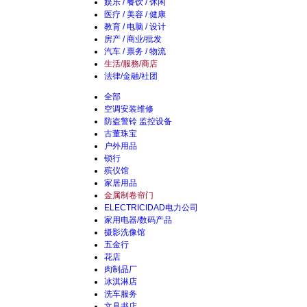
娱乐 / 餐饮 / 休闲
医疗 / 美容 / 健康
教育 / 电脑 / 设计
房产 / 商业/批发
汽车 / 票务 / 物流
生活/服務/商店
法律/金融/社团
全部
空调安装维修
防盗警铃 监控设备
古董珠宝
户外用品
锁行
殡仪馆
家居用品
金属制卷帘门
ELECTRICIDAD电力公司
家用电器/数码产品
摄影洗像馆
五金行
花店
肉制品厂
冰淇淋店
洗车服务
文具书店