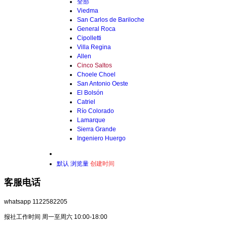
全部
Viedma
San Carlos de Bariloche
General Roca
Cipolletti
Villa Regina
Allen
Cinco Saltos
Choele Choel
San Antonio Oeste
El Bolsón
Catriel
Río Colorado
Lamarque
Sierra Grande
Ingeniero Huergo
默认
浏览量
创建时间
客服电话
whatsapp 1122582205
报社工作时间 周一至周六 10:00-18:00