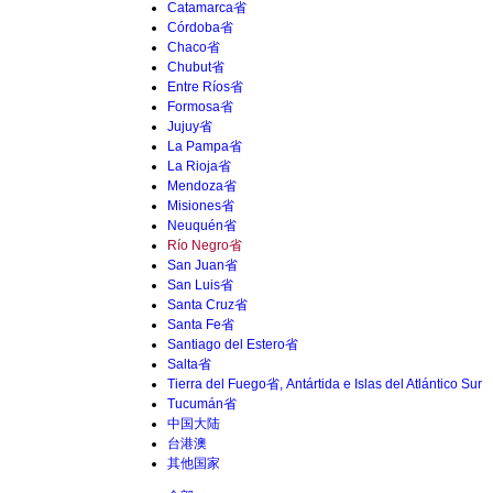
Catamarca省
Córdoba省
Chaco省
Chubut省
Entre Ríos省
Formosa省
Jujuy省
La Pampa省
La Rioja省
Mendoza省
Misiones省
Neuquén省
Río Negro省
San Juan省
San Luis省
Santa Cruz省
Santa Fe省
Santiago del Estero省
Salta省
Tierra del Fuego省, Antártida e Islas del Atlántico Sur
Tucumán省
中国大陆
台港澳
其他国家