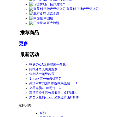
信源房地产
富莱利 房地产经纪公司
北京食府
中国屋
正大旅游
推荐商品
更多
最新活动
鸣盛CAJA设备安装一条龙
阿根廷华人网页游戏
售电话卡超级靓号
❣mary 五一长假优惠❣
高清200寸投影 影院效果级别 LED
火星电脑2016周刊广告
高清监控实际效果截图，欢迎对比。
来自火星的x.xxx...游戏邀请函!!!!!!!!!!!
选择分类
全部