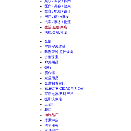
娱乐 / 餐饮 / 休闲
医疗 / 美容 / 健康
教育 / 电脑 / 设计
房产 / 商业/批发
汽车 / 票务 / 物流
生活/服務/商店
法律/金融/社团
全部
空调安装维修
防盗警铃 监控设备
古董珠宝
户外用品
锁行
殡仪馆
家居用品
金属制卷帘门
ELECTRICIDAD电力公司
家用电器/数码产品
摄影洗像馆
五金行
花店
肉制品厂
冰淇淋店
洗车服务
文具书店