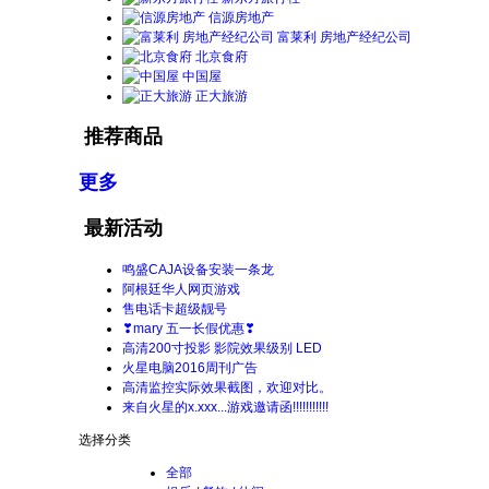
信源房地产
富莱利 房地产经纪公司
北京食府
中国屋
正大旅游
推荐商品
更多
最新活动
鸣盛CAJA设备安装一条龙
阿根廷华人网页游戏
售电话卡超级靓号
❣mary 五一长假优惠❣
高清200寸投影 影院效果级别 LED
火星电脑2016周刊广告
高清监控实际效果截图，欢迎对比。
来自火星的x.xxx...游戏邀请函!!!!!!!!!!!
选择分类
全部