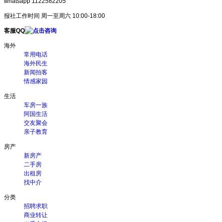
whatsapp 1122582205
报社工作时间 周一至周六 10:00-18:00
客服QQ
海外
常用电话
海外民生
新闻拍客
情感家园
生活
车房一族
阿国生活
交友聚会
亲子教育
房产
新房产
二手房
出租房
找中介
分类
招聘求职
商业转让