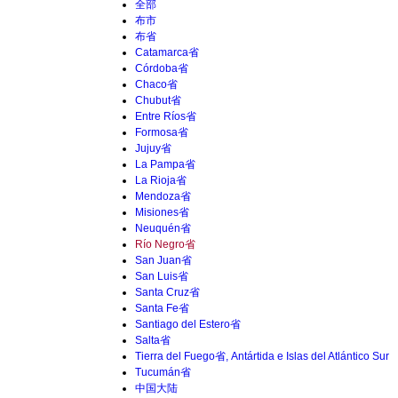
全部
布市
布省
Catamarca省
Córdoba省
Chaco省
Chubut省
Entre Ríos省
Formosa省
Jujuy省
La Pampa省
La Rioja省
Mendoza省
Misiones省
Neuquén省
Río Negro省
San Juan省
San Luis省
Santa Cruz省
Santa Fe省
Santiago del Estero省
Salta省
Tierra del Fuego省, Antártida e Islas del Atlántico Sur
Tucumán省
中国大陆