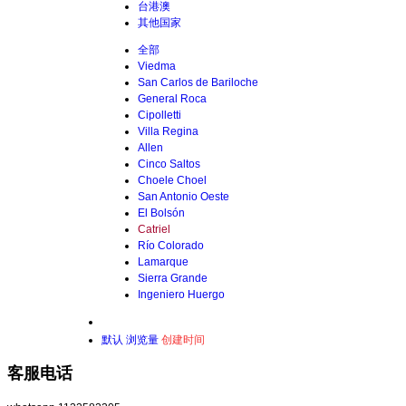
台港澳
其他国家
全部
Viedma
San Carlos de Bariloche
General Roca
Cipolletti
Villa Regina
Allen
Cinco Saltos
Choele Choel
San Antonio Oeste
El Bolsón
Catriel
Río Colorado
Lamarque
Sierra Grande
Ingeniero Huergo
默认
浏览量
创建时间
客服电话