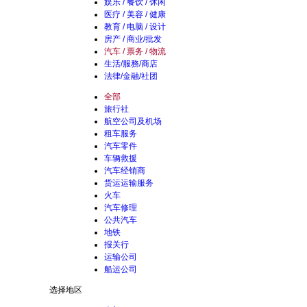
娱乐 / 餐饮 / 休闲
医疗 / 美容 / 健康
教育 / 电脑 / 设计
房产 / 商业/批发
汽车 / 票务 / 物流
生活/服務/商店
法律/金融/社团
全部
旅行社
航空公司及机场
租车服务
汽车零件
车辆救援
汽车经销商
货运运输服务
火车
汽车修理
公共汽车
地铁
报关行
运输公司
船运公司
选择地区