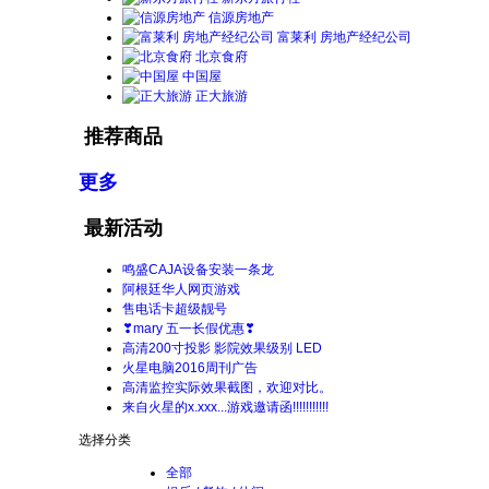
信源房地产
富莱利 房地产经纪公司
北京食府
中国屋
正大旅游
推荐商品
更多
最新活动
鸣盛CAJA设备安装一条龙
阿根廷华人网页游戏
售电话卡超级靓号
❣mary 五一长假优惠❣
高清200寸投影 影院效果级别 LED
火星电脑2016周刊广告
高清监控实际效果截图，欢迎对比。
来自火星的x.xxx...游戏邀请函!!!!!!!!!!!
选择分类
全部