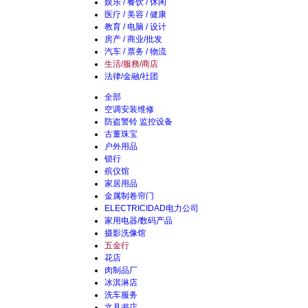
娱乐 / 餐饮 / 休闲
医疗 / 美容 / 健康
教育 / 电脑 / 设计
房产 / 商业/批发
汽车 / 票务 / 物流
生活/服務/商店
法律/金融/社团
全部
空调安装维修
防盗警铃 监控设备
古董珠宝
户外用品
锁行
殡仪馆
家居用品
金属制卷帘门
ELECTRICIDAD电力公司
家用电器/数码产品
摄影洗像馆
五金行
花店
肉制品厂
冰淇淋店
洗车服务
文具书店