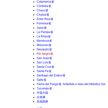
Catamarca省
Córdoba省
Chaco省
Chubut省
Entre Ríos省
Formosa省
Jujuy省
La Pampa省
La Rioja省
Mendoza省
Misiones省
Neuquén省
Río Negro省
San Juan省
San Luis省
Santa Cruz省
Santa Fe省
Santiago del Estero省
Salta省
Tierra del Fuego省, Antártida e Islas del Atlántico Sur
Tucumán省
中国大陆
台港澳
其他国家