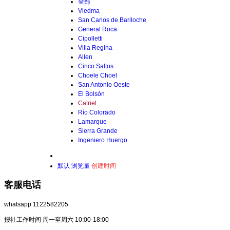
全部
Viedma
San Carlos de Bariloche
General Roca
Cipolletti
Villa Regina
Allen
Cinco Saltos
Choele Choel
San Antonio Oeste
El Bolsón
Catriel
Río Colorado
Lamarque
Sierra Grande
Ingeniero Huergo
默认
浏览量
创建时间
客服电话
whatsapp 1122582205
报社工作时间 周一至周六 10:00-18:00