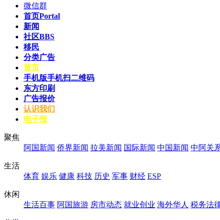
微信群
首页
Portal
新闻
社区
BBS
移民
分类广告
黄页
手机版
手机扫二维码
东方印刷
广告报价
认识我们
电子报
聚焦
阿国新闻
侨界新闻
拉美新闻
国际新闻
中国新闻
中阿关
生活
体育
娱乐
健康
科技
历史
军事
财经
ESP
休闲
生活百事
阿国旅游
房市动态
就业创业
海外华人
税务法