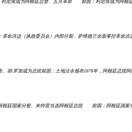
埃成为阿根廷总督、五月革命 前因：利尼埃成为阿根廷总督
洪达（执政委员会）内部分裂、萨维德兰全面掌控革命洪达
、胡·罗加成为总统前因：土地法令颁布1878年，阿根廷总统
国家分裂、米特雷当选阿根廷总统 前因：阿根廷国家分裂 