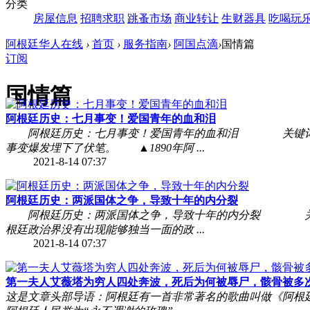
分类
房屋信息
招聘求职
跳蚤市场
商业转让
生财器具
吃喝玩
阿根廷华人在线
›
首页
›
服务指南
›
阿国点滴
›
国情篇
订阅
国情篇
阿根廷历史：七月事变！爱国青年的血和泪
阿根廷历史：七月事变！爱国青年的血和泪 关键词：189
事变爆发埋下了伏笔。 ▲1890年阿 ...
2021-8-14 07:37
阿根廷历史：两派国体之争，导致十年的内分裂
阿根廷历史：两派国体之争，导致十年的内分裂 关键词：
根廷政治界没有出现能够独当一面的政 ...
2021-8-14 07:37
第一夫人艾薇塔为穷人四处奔波，死后为何被辱尸，骸骨被多次挖出
这是文章头部导语：阿根廷有一首非常著名的歌曲叫做《阿根