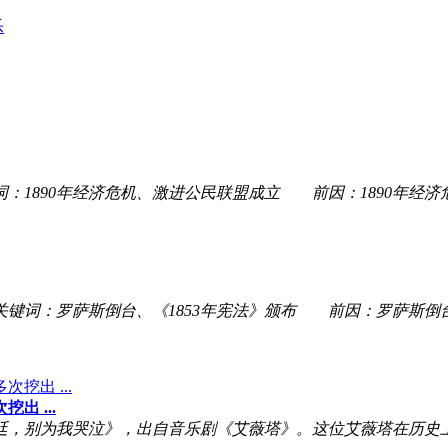
乐
0年经济危机、激进公民联盟成立 前因：1890年经济危
罗萨斯倒台、《1853年宪法》颁布 前因：罗萨斯倒台 
 ...
廷，别为我哭泣》，出自音乐剧《艾薇塔》。这位艾薇塔在历史上