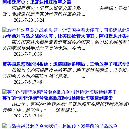
阿根廷历史：里瓦达维亚改革之路
阿根廷历史：里瓦达维亚改革之路 关键词：罗德里格斯
政，集权派代表里瓦达维亚担任革命政 ...
2021-7-29 13:24
39年前对马岛之战的失算，让美国捡着大便宜，阿根廷从此丢掉国运
西方国家从来都是带着野蛮属性的国家，他们从来都想着不
方国家就将触手伸向了美洲大陆。在他 ...
2021-7-7 16:36
被美国忽悠瘸的阿根廷：遭遇国际群嘲后，主动放弃了核武研发 .
虽说当今的阿根廷存在感不高，除了足球和探戈，几乎没人谈
美国南方各州的西语也相当普及。 ...
2021-7-6 17:46
英军的“谢菲尔德”号驱逐舰在阿根廷附近海域遭到袭击
1982年，英军的“谢菲尔德”号驱逐舰正在阿根廷附近海
天哪！快，是飞鱼！” 随着舰长 ...
2021-7-3 13:14