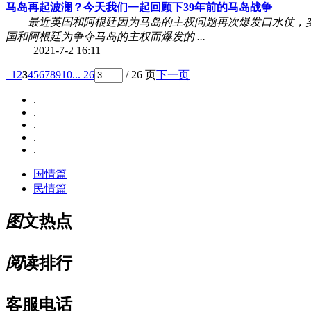
马岛再起波澜？今天我们一起回顾下39年前的马岛战争
最近英国和阿根廷因为马岛的主权问题再次爆发口水仗，实际
国和阿根廷为争夺马岛的主权而爆发的 ...
2021-7-2 16:11
1
2
3
4
5
6
7
8
9
10
... 26
/ 26 页
下一页
.
.
.
.
.
国情篇
民情篇
图
文热点
阅
读排行
客服电话