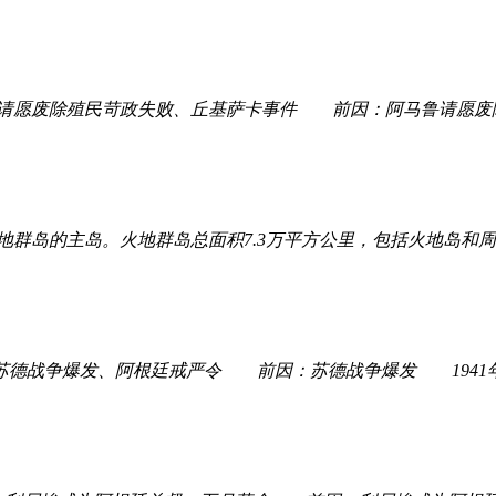
除殖民苛政失败、丘基萨卡事件 前因：阿马鲁请愿废除殖
地群岛的主岛。火地群岛总面积7.3万平方公里，包括火地岛
争爆发、阿根廷戒严令 前因：苏德战争爆发 1941年，