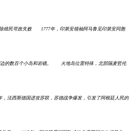
民苛政失败 1777年，印第安领袖阿马鲁见印第安同胞
和周边的数百个小岛和岩礁。 火地岛位置特殊，北部隔麦哲伦
法西斯德国进攻苏联，苏德战争爆发，引发了阿根廷人民的