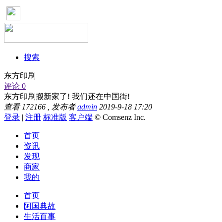
搜索
东方印刷
评论 0
东方印刷搬新家了! 我们还在中国街!
查看
172166
, 发布者
admin
2019-9-18 17:20
登录
|
注册
标准版
客户端
© Comsenz Inc.
首页
资讯
发现
商家
我的
首页
阿国典故
生活百事