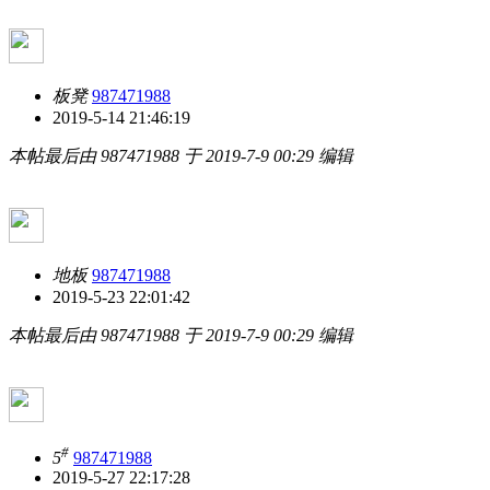
板凳
987471988
2019-5-14 21:46:19
本帖最后由 987471988 于 2019-7-9 00:29 编辑
地板
987471988
2019-5-23 22:01:42
本帖最后由 987471988 于 2019-7-9 00:29 编辑
#
5
987471988
2019-5-27 22:17:28