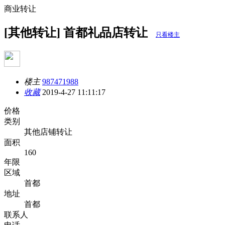
商业转让
[其他转让] 首都礼品店转让
只看楼主
楼主
987471988
收藏
2019-4-27 11:11:17
价格
类别
其他店铺转让
面积
160
年限
区域
首都
地址
首都
联系人