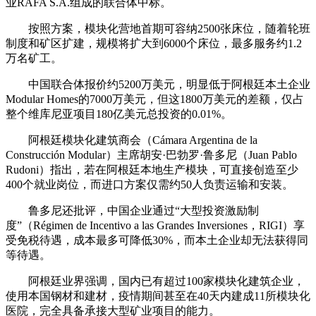
业RAFA S.A.组成的联合体中标。
按照方案，模块化营地首期可容纳2500张床位，随着轮班
制度和矿区扩建，规模将扩大到6000个床位，最多服务约1.2
万名矿工。
中国联合体报价约5200万美元，明显低于阿根廷本土企业
Modular Homes的7000万美元，但这1800万美元的差额，仅占
整个维库尼亚项目180亿美元总投资的0.01%。
阿根廷模块化建筑商会（Cámara Argentina de la
Construcción Modular）主席胡安·巴勃罗·鲁多尼（Juan Pablo
Rudoni）指出，若在阿根廷本地生产模块，可直接创造至少
400个就业岗位，而进口方案仅需约50人负责运输和安装。
鲁多尼还批评，中国企业通过“大型投资激励制
度”（Régimen de Incentivo a las Grandes Inversiones，RIGI）享
受免税待遇，成本最多可降低30%，而本土企业却无法获得同
等待遇。
阿根廷业界强调，国内已有超过100家模块化建筑企业，
使用本国钢材和建材，疫情期间甚至在40天内建成11所模块化
医院，完全具备承接大型矿业项目的能力。