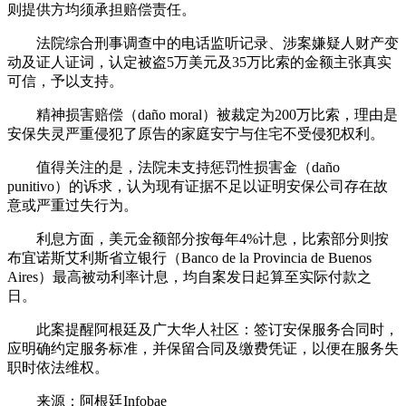
则提供方均须承担赔偿责任。
法院综合刑事调查中的电话监听记录、涉案嫌疑人财产变
动及证人证词，认定被盗5万美元及35万比索的金额主张真实
可信，予以支持。
精神损害赔偿（daño moral）被裁定为200万比索，理由是
安保失灵严重侵犯了原告的家庭安宁与住宅不受侵犯权利。
值得关注的是，法院未支持惩罚性损害金（daño
punitivo）的诉求，认为现有证据不足以证明安保公司存在故
意或严重过失行为。
利息方面，美元金额部分按每年4%计息，比索部分则按
布宜诺斯艾利斯省立银行（Banco de la Provincia de Buenos
Aires）最高被动利率计息，均自案发日起算至实际付款之
日。
此案提醒阿根廷及广大华人社区：签订安保服务合同时，
应明确约定服务标准，并保留合同及缴费凭证，以便在服务失
职时依法维权。
来源：阿根廷Infobae