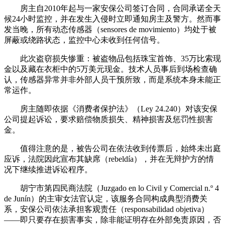
房主自2010年起与一家安保公司签订合同，合同承诺全天
候24小时监控，并在发生入侵时立即通知房主及警方。然而事
发当晚，所有动态传感器（sensores de movimiento）均处于被
屏蔽或绕路状态，监控中心未收到任何信号。
此次盗窃损失惨重：被盗物品包括珠宝首饰、35万比索现
金以及藏在衣柜中的5万美元现金。技术人员事后到场检查确
认，传感器异常并非外部人员干预所致，而是系统本身未能正
常运作。
房主随即依据《消费者保护法》（Ley 24.240）对该安保
公司提起诉讼，要求赔偿物质损失、精神损害及惩罚性损害
金。
值得注意的是，被告公司在依法收到传票后，始终未出庭
应诉，法院因此宣布其缺席（rebeldía），并在无辩护方的情
况下继续推进诉讼程序。
胡宁市第四民商法院（Juzgado en lo Civil y Comercial n.º 4
de Junín）的主审女法官认定，该服务合同构成典型消费关
系，安保公司依法承担客观责任（responsabilidad objetiva）
——即只要存在损害事实，除非能证明存在外部免责原因，否