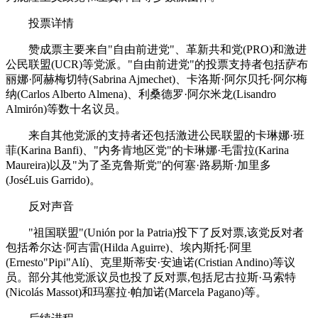
投票详情
赞成票主要来自"自由前进党"、革新共和党(PRO)和激进
公民联盟(UCR)等党派。"自由前进党"的投票支持者包括萨布
丽娜·阿赫梅切特(Sabrina Ajmechet)、卡洛斯·阿尔贝托·阿尔梅
纳(Carlos Alberto Almena)、利桑德罗·阿尔米龙(Lisandro
Almirón)等数十名议员。
来自其他党派的支持者还包括激进公民联盟的卡琳娜·班
菲(Karina Banfi)、"内务肯地区党"的卡琳娜·毛雷拉(Karina
Maureira)以及"为了圣克鲁斯党"的何塞·路易斯·加里多
(JoséLuis Garrido)。
反对声音
"祖国联盟"(Unión por la Patria)投下了反对票,该党反对者
包括希尔达·阿吉雷(Hilda Aguirre)、埃内斯托·阿里
(Ernesto"Pipi"Alí)、克里斯蒂安·安迪诺(Cristian Andino)等议
员。部分其他党派议员也投了反对票,包括尼古拉斯·马索特
(Nicolás Massot)和玛塞拉·帕加诺(Marcela Pagano)等。