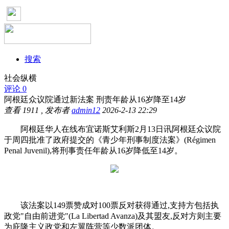
搜索
社会纵横
评论 0
阿根廷众议院通过新法案 刑责年龄从16岁降至14岁
查看
1911
, 发布者
admin12
2026-2-13 22:29
阿根廷华人在线布宜诺斯艾利斯2月13日讯阿根廷众议院
于周四批准了政府提交的《青少年刑事制度法案》(Régimen
Penal Juvenil),将刑事责任年龄从16岁降低至14岁。
该法案以149票赞成对100票反对获得通过,支持方包括执
政党"自由前进党"(La Libertad Avanza)及其盟友,反对方则主要
为庇隆主义政党和左翼阵营等少数派团体。