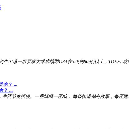
乐
一般要求大学成绩即GPA在3.0(约80分)以上，TOEFL成
 ...
活节奏很慢。一座城墙一座城， 每条街道都有故事，每座建