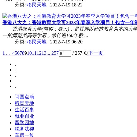
分类:
移民天地
2022-7-19 18:22
香港八大之：香港教育大学可2023年春季入学项目！包含一年制双
香港教育大学(简称：教大)，是香港以师范教育为本的大
一的师范类高等学府，承传逾160年教 ...
分类:
移民天地
2022-7-19 06:20
1 ...
4
5
6
7
8
9
10
11
12
13
... 257
/ 257 页
下一页
.
.
.
.
.
阿国点滴
移民天地
生活百事
就业创业
留学园地
税务法律
车房一族