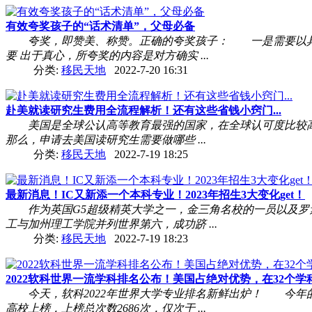
有效夸奖孩子的“话术清单”，父母必备
夸奖，即赞美、称赞。正确的夸奖孩子： 一是需要以具体
要 出于真心，所夸奖的内容是对方确实 ...
分类:
移民天地
2022-7-20 16:31
赴美就读研究生费用全流程解析！还有这些省钱小窍门...
美国是全球公认高等教育最强的国家，在全球认可度比较高，
那么，申请去美国读研究生需要做哪些 ...
分类:
移民天地
2022-7-19 18:25
最新消息！IC又新添一个本科专业！2023年招生3大变化get！
作为英国G5超级精英大学之一，金三角名校的一员以及罗素
工与加州理工学院并列世界第六，成功跻 ...
分类:
移民天地
2022-7-19 18:23
2022软科世界一流学科排名公布！美国占绝对优势，在32个学科中
今天，软科2022年世界大学专业排名新鲜出炉！ 今年的排
高校上榜，上榜总次数2686次，仅次于 ...