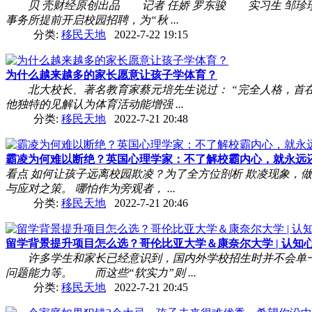
贝 壳财经原创出品 记者 任娇 罗东骏 实习生 邹珍珍 
事务所提前开启校园招聘，为“秋 ...
分类:
移民天地
2022-7-22 19:15
为什么越来越多的家长愿意让孩子学体育？
北大校长、著名教育家蔡元培先生说过： “完全人格，首在
他独特的见解认为体育活动能增强 ...
分类:
移民天地
2022-7-21 20:48
霸凌为何难以断绝？英国心理学家：不了解校霸内心，就永远还会
看点 如何让孩子远离校园欺凌？为了全方位剖析 欺凌现象，
与应对之策。 哪怕作为旁观者， ...
分类:
移民天地
2022-7-21 20:46
留学背景提升项目怎么选？哥伦比亚大学＆康奈尔大学 | 认知心理
许多学生和家长已经意识到，国内外学校招生时并不会单一地
问题能力等。 而这些“软实力”则 ...
分类:
移民天地
2022-7-21 20:45