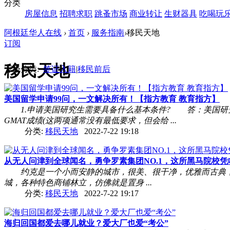
分类
房屋信息
招聘求职
跳蚤市场
商业转让
生财器具
吃喝玩
阿根廷华人在线
›
首页
›
服务指南
›
移民天地
订阅
移民天地
下级分类:
签证入籍
|
移民前后
美国留学申请99问，一文解决所有！【指方教育 教育指方】
1.申请美国研究生需要具备什么基本条件? 答：美国研究生申请
GMAT成绩(这两项通常没有最低要求，但会给 ...
分类:
移民天地
2022-7-22 19:18
从无人问津到全球闻名，勇争罗素集团NO.1，这所黑马院校凭啥？
约克是一个小而安静的城市，很美、很干净，优雅而古典，生
城，各种特色商铺林立，仿佛就是置身 ...
分类:
移民天地
2022-7-22 19:17
海归回国都爱去哪儿就业？爱大厂也爱“考公”