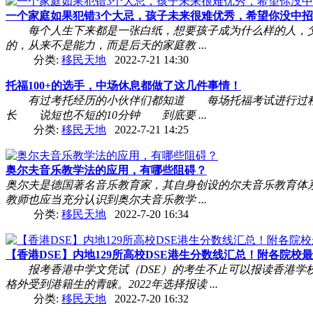
一个家庭如果犯错3个大忌，孩子未来很难优秀，希望你没中招 .
每个人生下来都是一张白纸，想要孩子成为什么样的人，父
的，从来不是能力，而是后天的家庭教 ...
分类:
移民天地
2022-7-21 14:30
托福100+的选手，中场休息都做了这几件事情！
有过考托经历的小伙伴们都知道 每场托福考试进行过程
长 说短也不短的10分钟 到底要 ...
分类:
移民天地
2022-7-21 14:25
奥尔夫音乐教学法的应用，有哪些阻碍？
奥尔夫是德国著名音乐教育家，其自身创设的尔夫音乐教育
教师也应当充分认识到奥尔夫音乐教学 ...
分类:
移民天地
2022-7-20 16:34
【香港DSE】内地129所高校DSE港生分数线汇总！附各院校最低
报考香港中学文凭试（DSE）的考生不止可以报读香港学校
格外受到港籍生的青睐。2022年选择报读 ...
分类:
移民天地
2022-7-20 16:32