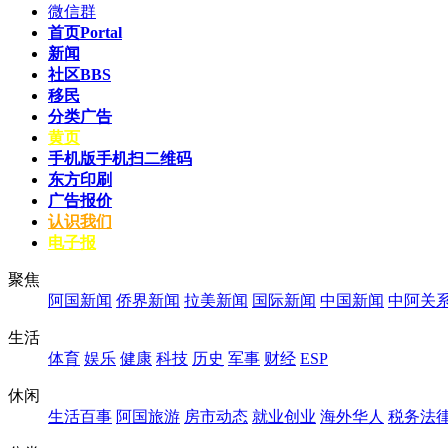
微信群
首页
Portal
新闻
社区
BBS
移民
分类广告
黄页
手机版
手机扫二维码
东方印刷
广告报价
认识我们
电子报
聚焦
阿国新闻
侨界新闻
拉美新闻
国际新闻
中国新闻
中阿关
生活
体育
娱乐
健康
科技
历史
军事
财经
ESP
休闲
生活百事
阿国旅游
房市动态
就业创业
海外华人
税务法