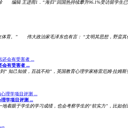
编辑 王进雨1．“海归”回国热持续攀升96.1%受访留学生
体育。” 伟大政治家毛泽东也有言： “文明其思想，野蛮
有受害者 ...
做到“ 知己知彼，百战不殆”，英国教育心理学家格雷厄姆·拉姆
学项目评测 ...
着眼于学生的学习成绩，也会考察学生的“软实力”，比如创