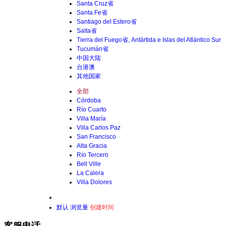
Santa Cruz省
Santa Fe省
Santiago del Estero省
Salta省
Tierra del Fuego省, Antártida e Islas del Atlántico Sur
Tucumán省
中国大陆
台港澳
其他国家
全部
Córdoba
Río Cuarto
Villa María
Villa Carlos Paz
San Francisco
Alta Gracia
Río Tercero
Bell Ville
La Calera
Villa Dolores
默认
浏览量
创建时间
客服电话