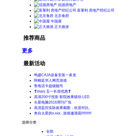
信源房地产
富莱利 房地产经纪公司
北京食府
中国屋
正大旅游
推荐商品
更多
最新活动
鸣盛CAJA设备安装一条龙
阿根廷华人网页游戏
售电话卡超级靓号
❣mary 五一长假优惠❣
高清200寸投影 影院效果级别 LED
火星电脑2016周刊广告
高清监控实际效果截图，欢迎对比。
来自火星的x.xxx...游戏邀请函!!!!!!!!!!!
选择分类
全部