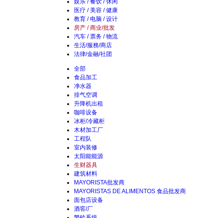
娱乐 / 餐饮 / 休闲
医疗 / 美容 / 健康
教育 / 电脑 / 设计
房产 / 商业/批发
汽车 / 票务 / 物流
生活/服務/商店
法律/金融/社团
全部
食品加工
净水器
排气空调
升降机出租
咖啡设备
冰柜/冷藏柜
木材加工厂
工程队
室内装修
太阳能能源
生财器具
建筑材料
MAYORISTA批发商
MAYORISTAS DE ALIMENTOS 食品批发商
面包店设备
酒窖/厂
警铃系统