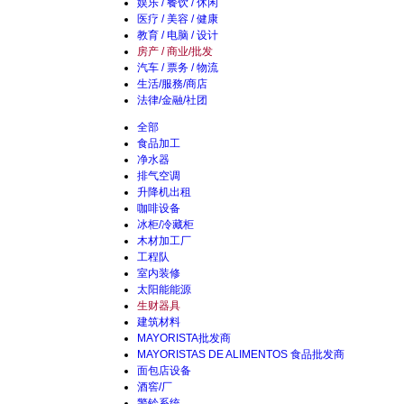
娱乐 / 餐饮 / 休闲
医疗 / 美容 / 健康
教育 / 电脑 / 设计
房产 / 商业/批发
汽车 / 票务 / 物流
生活/服務/商店
法律/金融/社团
全部
食品加工
净水器
排气空调
升降机出租
咖啡设备
冰柜/冷藏柜
木材加工厂
工程队
室内装修
太阳能能源
生财器具
建筑材料
MAYORISTA批发商
MAYORISTAS DE ALIMENTOS 食品批发商
面包店设备
酒窖/厂
警铃系统