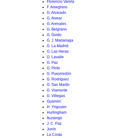
Florencio Varela
F. Ameghino
G. Alvarado
G. Alvear
G. Arenales
G. Belgrano
G. Guido
G. J. Madariaga
G. La Madrid
G. Las Heras
G. Lavalle
G. Paz
G. Pinto
G. Pueyrredón
G. Rodríguez
G. San Martín
G. Viamonte
G. Villegas
Guaminí
H. Yrigoyen
Hurlingham
Ituzaingó
J. C. Paz
Junín
La Costa