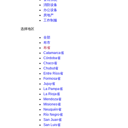
消防设备
办公设备
房地产
工作制服
选择地区
全部
布市
布省
Catamarca省
Córdoba省
Chaco省
Chubut省
Entre Ríos省
Formosa省
Jujuy省
La Pampa省
La Rioja省
Mendoza省
Misiones省
Neuquén省
Río Negro省
San Juan省
San Luis省