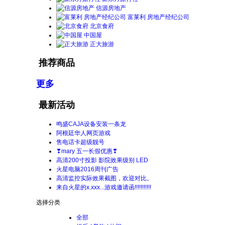
信源房地产
富莱利 房地产经纪公司
北京食府
中国屋
正大旅游
推荐商品
更多
最新活动
鸣盛CAJA设备安装一条龙
阿根廷华人网页游戏
售电话卡超级靓号
❣mary 五一长假优惠❣
高清200寸投影 影院效果级别 LED
火星电脑2016周刊广告
高清监控实际效果截图，欢迎对比。
来自火星的x.xxx...游戏邀请函!!!!!!!!!!!
选择分类
全部