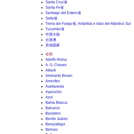
Santa Cruz省
Santa Fe省
Santiago del Estero省
Salta省
Tierra del Fuego省, Antártida e Islas del Atlántico Sur
Tucumán省
中国大陆
台港澳
其他国家
全部
Adolfo Alsina
A. G. Chaves
Alberti
Almirante Brown
Arrecifes
Avellaneda
Ayacucho
Azul
Bahía Blanca
Balcarce
Baradero
Benito Juárez
Berazategui
Berisso