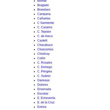
Bolívar
Bragado
Brandsen
Campana
Cañuelas
C Sarmiento
C. Casares
C. Tejedor
C. de Areco
Castelli
Chacabuco
Chascomús
Chivilcoy
Colón
C. Rosales
C. Dorrego
C. Pringles
C. Suárez
Daireaux
Dolores
Ensenada
Escobar
E. Echeverría
E. de la Cruz
Ezeiza