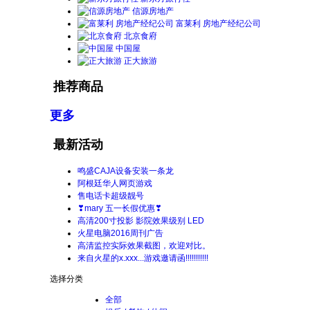
信源房地产
富莱利 房地产经纪公司
北京食府
中国屋
正大旅游
推荐商品
更多
最新活动
鸣盛CAJA设备安装一条龙
阿根廷华人网页游戏
售电话卡超级靓号
❣mary 五一长假优惠❣
高清200寸投影 影院效果级别 LED
火星电脑2016周刊广告
高清监控实际效果截图，欢迎对比。
来自火星的x.xxx...游戏邀请函!!!!!!!!!!!
选择分类
全部