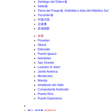
Santiago del Estero省
Salta省
Tierra del Fuego省, Antártida e Islas del Atlántico Sur
Tucumán省
中国大陆
台港澳
其他国家
全部
Posadas
Oberá
Eldorado
Puerto Iguazú
Apóstoles
San Vicente
Leandro N. Alem
Jardín América
Montecarlo
Wanda
Aristóbulo del Valle
Comandante Andresito
Puerto Rico
Puerto Esperanza
默认
浏览量
创建时间