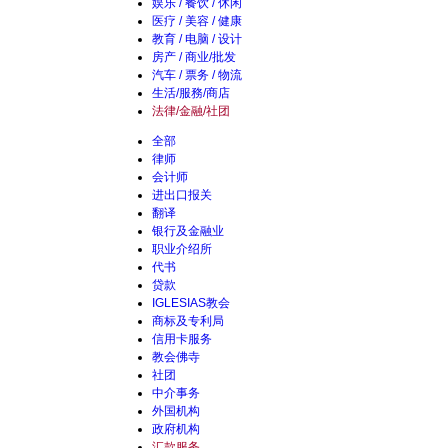
娱乐 / 餐饮 / 休闲
医疗 / 美容 / 健康
教育 / 电脑 / 设计
房产 / 商业/批发
汽车 / 票务 / 物流
生活/服務/商店
法律/金融/社团
全部
律师
会计师
进出口报关
翻译
银行及金融业
职业介绍所
代书
贷款
IGLESIAS教会
商标及专利局
信用卡服务
教会佛寺
社团
中介事务
外国机构
政府机构
汇款服务