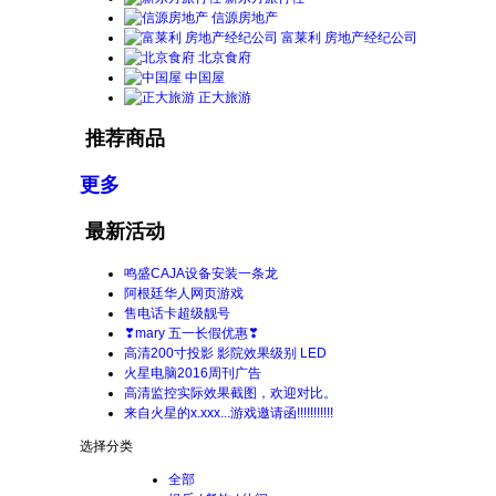
信源房地产
富莱利 房地产经纪公司
北京食府
中国屋
正大旅游
推荐商品
更多
最新活动
鸣盛CAJA设备安装一条龙
阿根廷华人网页游戏
售电话卡超级靓号
❣mary 五一长假优惠❣
高清200寸投影 影院效果级别 LED
火星电脑2016周刊广告
高清监控实际效果截图，欢迎对比。
来自火星的x.xxx...游戏邀请函!!!!!!!!!!!
选择分类
全部