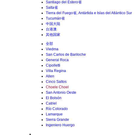
Santiago del Estero省
Salta省
Tierra del Fuego省, Antártida e Islas del Atlántico Sur
Tucumán省
中国大陆
台港澳
其他国家
全部
Viedma
San Carlos de Bariloche
General Roca
Cipolletti
Villa Regina
Allen
Cinco Saltos
Choele Choel
San Antonio Oeste
El Bolsón
Catriel
Río Colorado
Lamarque
Sierra Grande
Ingeniero Huergo