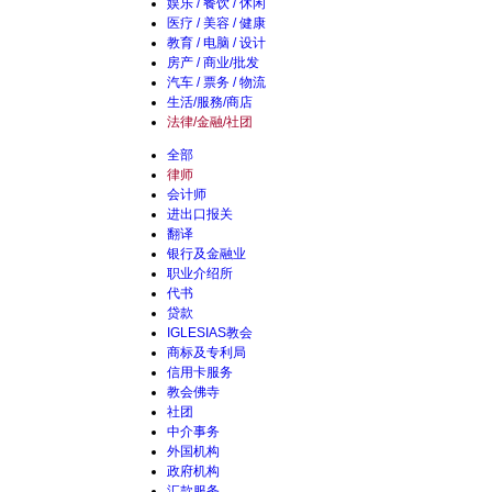
娱乐 / 餐饮 / 休闲
医疗 / 美容 / 健康
教育 / 电脑 / 设计
房产 / 商业/批发
汽车 / 票务 / 物流
生活/服務/商店
法律/金融/社团
全部
律师
会计师
进出口报关
翻译
银行及金融业
职业介绍所
代书
贷款
IGLESIAS教会
商标及专利局
信用卡服务
教会佛寺
社团
中介事务
外国机构
政府机构
汇款服务