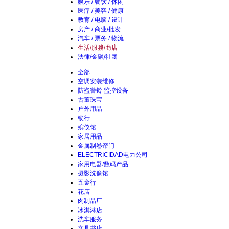
娱乐 / 餐饮 / 休闲
医疗 / 美容 / 健康
教育 / 电脑 / 设计
房产 / 商业/批发
汽车 / 票务 / 物流
生活/服務/商店
法律/金融/社团
全部
空调安装维修
防盗警铃 监控设备
古董珠宝
户外用品
锁行
殡仪馆
家居用品
金属制卷帘门
ELECTRICIDAD电力公司
家用电器/数码产品
摄影洗像馆
五金行
花店
肉制品厂
冰淇淋店
洗车服务
文具书店