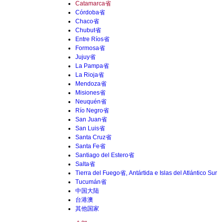
Catamarca省
Córdoba省
Chaco省
Chubut省
Entre Ríos省
Formosa省
Jujuy省
La Pampa省
La Rioja省
Mendoza省
Misiones省
Neuquén省
Río Negro省
San Juan省
San Luis省
Santa Cruz省
Santa Fe省
Santiago del Estero省
Salta省
Tierra del Fuego省, Antártida e Islas del Atlántico Sur
Tucumán省
中国大陆
台港澳
其他国家