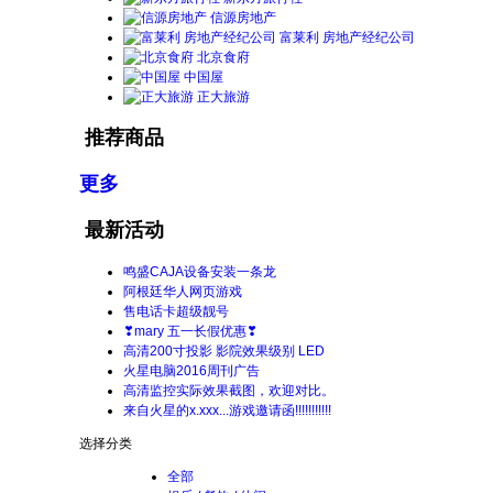
信源房地产
富莱利 房地产经纪公司
北京食府
中国屋
正大旅游
推荐商品
更多
最新活动
鸣盛CAJA设备安装一条龙
阿根廷华人网页游戏
售电话卡超级靓号
❣mary 五一长假优惠❣
高清200寸投影 影院效果级别 LED
火星电脑2016周刊广告
高清监控实际效果截图，欢迎对比。
来自火星的x.xxx...游戏邀请函!!!!!!!!!!!
选择分类
全部