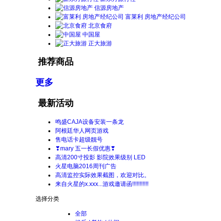
信源房地产
富莱利 房地产经纪公司
北京食府
中国屋
正大旅游
推荐商品
更多
最新活动
鸣盛CAJA设备安装一条龙
阿根廷华人网页游戏
售电话卡超级靓号
❣mary 五一长假优惠❣
高清200寸投影 影院效果级别 LED
火星电脑2016周刊广告
高清监控实际效果截图，欢迎对比。
来自火星的x.xxx...游戏邀请函!!!!!!!!!!!
选择分类
全部