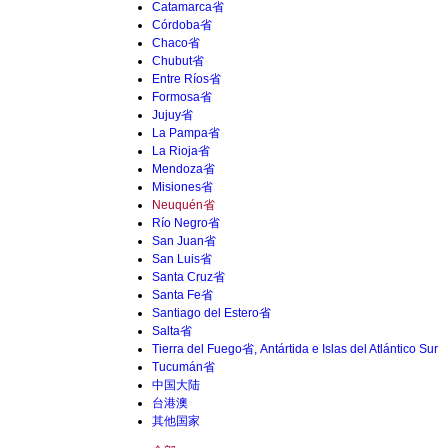
Catamarca省
Córdoba省
Chaco省
Chubut省
Entre Ríos省
Formosa省
Jujuy省
La Pampa省
La Rioja省
Mendoza省
Misiones省
Neuquén省
Río Negro省
San Juan省
San Luis省
Santa Cruz省
Santa Fe省
Santiago del Estero省
Salta省
Tierra del Fuego省, Antártida e Islas del Atlántico Sur
Tucumán省
中国大陆
台港澳
其他国家