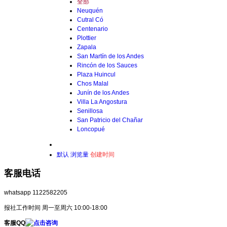
全部
Neuquén
Cutral Có
Centenario
Plottier
Zapala
San Martín de los Andes
Rincón de los Sauces
Plaza Huincul
Chos Malal
Junín de los Andes
Villa La Angostura
Senillosa
San Patricio del Chañar
Loncopué
默认
浏览量
创建时间
客服电话
whatsapp 1122582205
报社工作时间 周一至周六 10:00-18:00
客服QQ