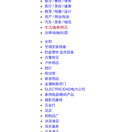
娱乐 / 餐饮 / 休闲
医疗 / 美容 / 健康
教育 / 电脑 / 设计
房产 / 商业/批发
汽车 / 票务 / 物流
生活/服務/商店
法律/金融/社团
全部
空调安装维修
防盗警铃 监控设备
古董珠宝
户外用品
锁行
殡仪馆
家居用品
金属制卷帘门
ELECTRICIDAD电力公司
家用电器/数码产品
摄影洗像馆
五金行
花店
肉制品厂
冰淇淋店
洗车服务
文具书店