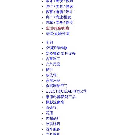
娱乐 / 餐饮 / 休闲
医疗 / 美容 / 健康
教育 / 电脑 / 设计
房产 / 商业/批发
汽车 / 票务 / 物流
生活/服務/商店
法律/金融/社团
全部
空调安装维修
防盗警铃 监控设备
古董珠宝
户外用品
锁行
殡仪馆
家居用品
金属制卷帘门
ELECTRICIDAD电力公司
家用电器/数码产品
摄影洗像馆
五金行
花店
肉制品厂
冰淇淋店
洗车服务
文具书店