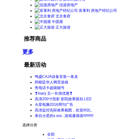
信源房地产
富莱利 房地产经纪公司
北京食府
中国屋
正大旅游
推荐商品
更多
最新活动
鸣盛CAJA设备安装一条龙
阿根廷华人网页游戏
售电话卡超级靓号
❣mary 五一长假优惠❣
高清200寸投影 影院效果级别 LED
火星电脑2016周刊广告
高清监控实际效果截图，欢迎对比。
来自火星的x.xxx...游戏邀请函!!!!!!!!!!!
选择分类
全部