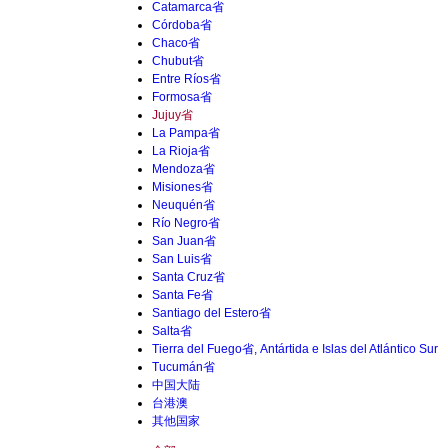
Catamarca省
Córdoba省
Chaco省
Chubut省
Entre Ríos省
Formosa省
Jujuy省
La Pampa省
La Rioja省
Mendoza省
Misiones省
Neuquén省
Río Negro省
San Juan省
San Luis省
Santa Cruz省
Santa Fe省
Santiago del Estero省
Salta省
Tierra del Fuego省, Antártida e Islas del Atlántico Sur
Tucumán省
中国大陆
台港澳
其他国家