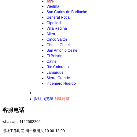
全部
Viedma
San Carlos de Bariloche
General Roca
Cipolletti
Villa Regina
Allen
Cinco Saltos
Choele Choel
San Antonio Oeste
El Bolsón
Catriel
Río Colorado
Lamarque
Sierra Grande
Ingeniero Huergo
默认
浏览量
创建时间
客服电话
whatsapp 1122582205
报社工作时间 周一至周六 10:00-18:00