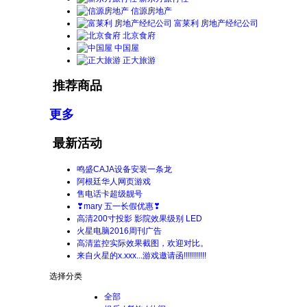
信源房地产
富莱利 房地产经纪公司
北京食府
中国屋
正大旅游
推荐商品
更多
最新活动
鸣盛CAJA设备安装一条龙
阿根廷华人网页游戏
售电话卡超级靓号
❣mary 五一长假优惠❣
高清200寸投影 影院效果级别 LED
火星电脑2016周刊广告
高清监控实际效果截图，欢迎对比。
来自火星的x.xxx...游戏邀请函!!!!!!!!!!!
选择分类
全部