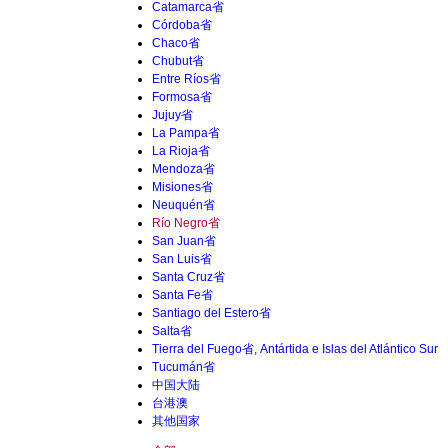
Catamarca省
Córdoba省
Chaco省
Chubut省
Entre Ríos省
Formosa省
Jujuy省
La Pampa省
La Rioja省
Mendoza省
Misiones省
Neuquén省
Río Negro省
San Juan省
San Luis省
Santa Cruz省
Santa Fe省
Santiago del Estero省
Salta省
Tierra del Fuego省, Antártida e Islas del Atlántico Sur
Tucumán省
中国大陆
台港澳
其他国家