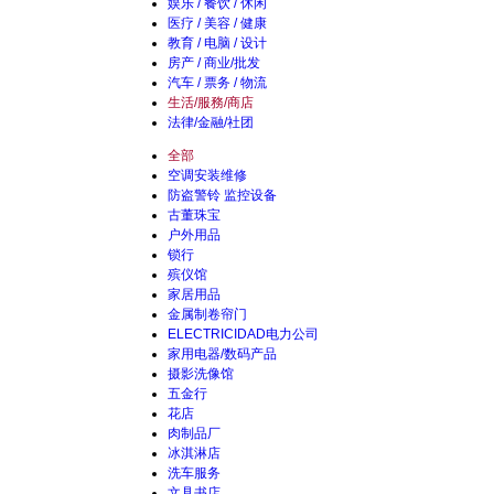
娱乐 / 餐饮 / 休闲
医疗 / 美容 / 健康
教育 / 电脑 / 设计
房产 / 商业/批发
汽车 / 票务 / 物流
生活/服務/商店
法律/金融/社团
全部
空调安装维修
防盗警铃 监控设备
古董珠宝
户外用品
锁行
殡仪馆
家居用品
金属制卷帘门
ELECTRICIDAD电力公司
家用电器/数码产品
摄影洗像馆
五金行
花店
肉制品厂
冰淇淋店
洗车服务
文具书店