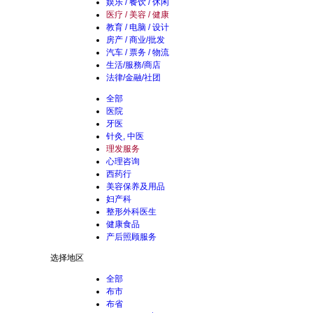
娱乐 / 餐饮 / 休闲
医疗 / 美容 / 健康
教育 / 电脑 / 设计
房产 / 商业/批发
汽车 / 票务 / 物流
生活/服務/商店
法律/金融/社团
全部
医院
牙医
针灸, 中医
理发服务
心理咨询
西药行
美容保养及用品
妇产科
整形外科医生
健康食品
产后照顾服务
选择地区
全部
布市
布省