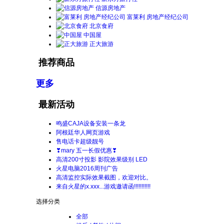
信源房地产
富莱利 房地产经纪公司
北京食府
中国屋
正大旅游
推荐商品
更多
最新活动
鸣盛CAJA设备安装一条龙
阿根廷华人网页游戏
售电话卡超级靓号
❣mary 五一长假优惠❣
高清200寸投影 影院效果级别 LED
火星电脑2016周刊广告
高清监控实际效果截图，欢迎对比。
来自火星的x.xxx...游戏邀请函!!!!!!!!!!!
选择分类
全部