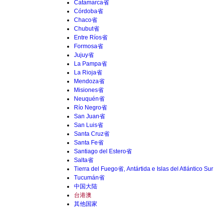
Catamarca省
Córdoba省
Chaco省
Chubut省
Entre Ríos省
Formosa省
Jujuy省
La Pampa省
La Rioja省
Mendoza省
Misiones省
Neuquén省
Río Negro省
San Juan省
San Luis省
Santa Cruz省
Santa Fe省
Santiago del Estero省
Salta省
Tierra del Fuego省, Antártida e Islas del Atlántico Sur
Tucumán省
中国大陆
台港澳
其他国家