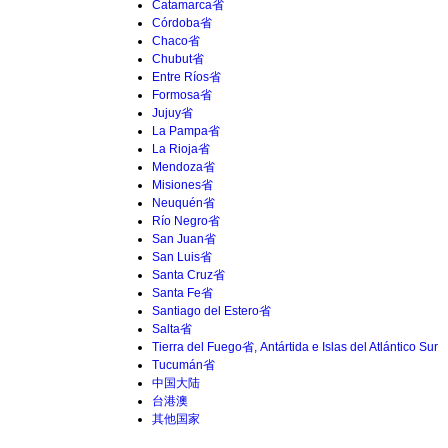
Catamarca省
Córdoba省
Chaco省
Chubut省
Entre Ríos省
Formosa省
Jujuy省
La Pampa省
La Rioja省
Mendoza省
Misiones省
Neuquén省
Río Negro省
San Juan省
San Luis省
Santa Cruz省
Santa Fe省
Santiago del Estero省
Salta省
Tierra del Fuego省, Antártida e Islas del Atlántico Sur
Tucumán省
中国大陆
台港澳
其他国家