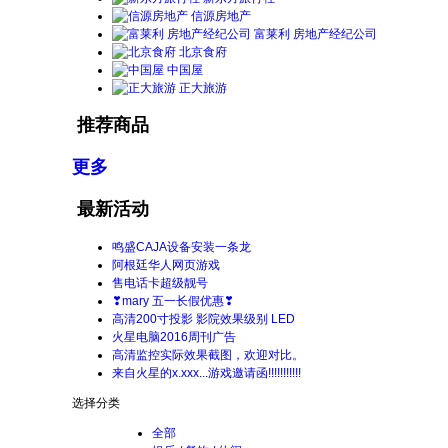
信源房地产
富莱利 房地产经纪公司
北京食府
中国屋
正大旅游
推荐商品
更多
最新活动
鸣盛CAJA设备安装一条龙
阿根廷华人网页游戏
售电话卡超级靓号
❣mary 五一长假优惠❣
高清200寸投影 影院效果级别 LED
火星电脑2016周刊广告
高清监控实际效果截图，欢迎对比。
来自火星的x.xxx...游戏邀请函!!!!!!!!!!!
选择分类
全部