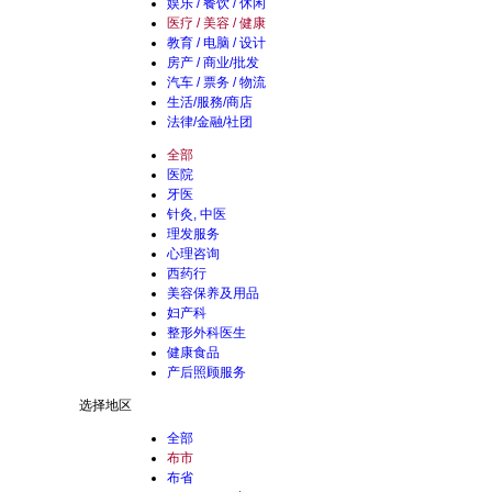
娱乐 / 餐饮 / 休闲
医疗 / 美容 / 健康
教育 / 电脑 / 设计
房产 / 商业/批发
汽车 / 票务 / 物流
生活/服務/商店
法律/金融/社团
全部
医院
牙医
针灸, 中医
理发服务
心理咨询
西药行
美容保养及用品
妇产科
整形外科医生
健康食品
产后照顾服务
选择地区
全部
布市
布省