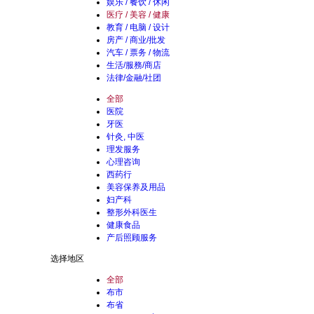
娱乐 / 餐饮 / 休闲
医疗 / 美容 / 健康
教育 / 电脑 / 设计
房产 / 商业/批发
汽车 / 票务 / 物流
生活/服務/商店
法律/金融/社团
全部
医院
牙医
针灸, 中医
理发服务
心理咨询
西药行
美容保养及用品
妇产科
整形外科医生
健康食品
产后照顾服务
选择地区
全部
布市
布省