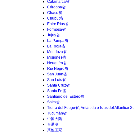
Catamarca省
Córdoba省
Chaco省
Chubut省
Entre Ríos省
Formosa省
Jujuy省
La Pampa省
La Rioja省
Mendoza省
Misiones省
Neuquén省
Río Negro省
San Juan省
San Luis省
Santa Cruz省
Santa Fe省
Santiago del Estero省
Salta省
Tierra del Fuego省, Antártida e Islas del Atlántico Sur
Tucumán省
中国大陆
台港澳
其他国家