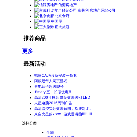
信源房地产
富莱利 房地产经纪公司
北京食府
中国屋
正大旅游
推荐商品
更多
最新活动
鸣盛CAJA设备安装一条龙
阿根廷华人网页游戏
售电话卡超级靓号
❣mary 五一长假优惠❣
高清200寸投影 影院效果级别 LED
火星电脑2016周刊广告
高清监控实际效果截图，欢迎对比。
来自火星的x.xxx...游戏邀请函!!!!!!!!!!!
选择分类
全部