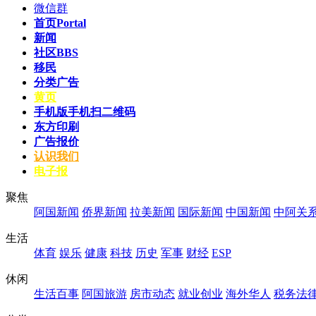
微信群
首页
Portal
新闻
社区
BBS
移民
分类广告
黄页
手机版
手机扫二维码
东方印刷
广告报价
认识我们
电子报
聚焦
阿国新闻
侨界新闻
拉美新闻
国际新闻
中国新闻
中阿关
生活
体育
娱乐
健康
科技
历史
军事
财经
ESP
休闲
生活百事
阿国旅游
房市动态
就业创业
海外华人
税务法