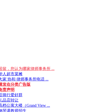
居留，您认为哪家律师事务所 ...
华人超市菜摊
家 协和 律师事务所电话 ...
请发在分类广告版
免责声明
廷骑行爱好群
礼品店转让
档公寓大楼（Grand View ...
钢琴课教师招生