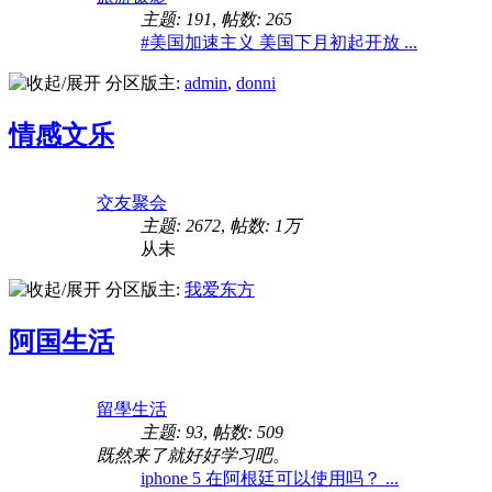
主题: 191
,
帖数: 265
#美国加速主义 美国下月初起开放 ...
分区版主:
admin
,
donni
情感文乐
交友聚会
主题: 2672
,
帖数:
1万
从未
分区版主:
我爱东方
阿国生活
留學生活
主题: 93
,
帖数: 509
既然来了就好好学习吧。
iphone 5 在阿根廷可以使用吗？ ...