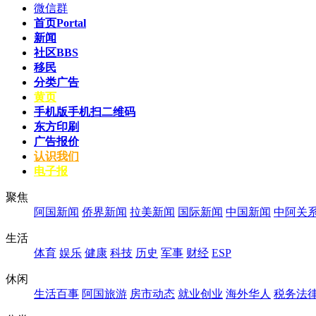
微信群
首页
Portal
新闻
社区
BBS
移民
分类广告
黄页
手机版
手机扫二维码
东方印刷
广告报价
认识我们
电子报
聚焦
阿国新闻
侨界新闻
拉美新闻
国际新闻
中国新闻
中阿关
生活
体育
娱乐
健康
科技
历史
军事
财经
ESP
休闲
生活百事
阿国旅游
房市动态
就业创业
海外华人
税务法