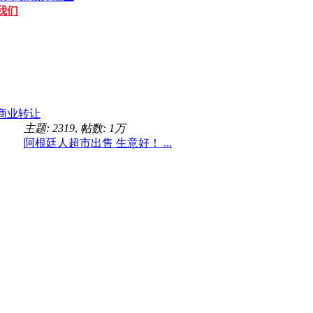
我们
商业转让
主题: 2319
,
帖数:
1万
阿根廷人超市出售 生意好！ ...