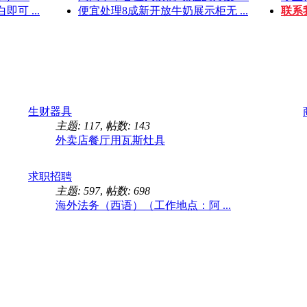
可 ...
便宜处理8成新开放牛奶展示柜无 ...
联系
生财器具
主题: 117
,
帖数: 143
外卖店餐厅用瓦斯灶具
求职招聘
主题: 597
,
帖数: 698
海外法务（西语）（工作地点：阿 ...