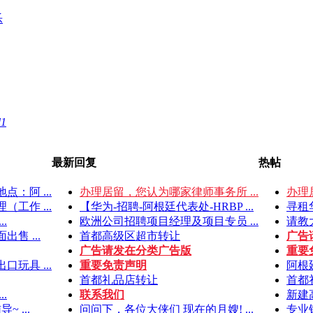
乐
d1
最新回复
热帖
：阿 ...
办理居留，您认为哪家律师事务所 ...
办理
工作 ...
【华为-招聘-阿根廷代表处-HRBP ...
寻租
.
欧洲公司招聘项目经理及项目专员 ...
请教大
售 ...
首都高级区超市转让
广告
广告请发在分类广告版
重要
玩具 ...
重要免责声明
阿根
首都礼品店转让
首都
.
联系我们
新建高
 ...
问问下，各位大侠们 现在的月嫂! ...
专业