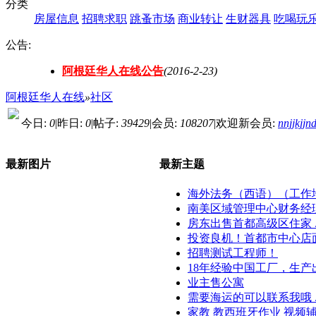
分类
房屋信息
招聘求职
跳蚤市场
商业转让
生财器具
吃喝玩
公告:
阿根廷华人在线公告
(2016-2-23)
阿根廷华人在线
»
社区
今日:
0
|
昨日:
0
|
帖子:
39429
|
会员:
108207
|
欢迎新会员:
nnjjkjjn
最新图片
最新主题
海外法务（西语）（工作地点
南美区域管理中心财务经理（
房东出售首都高级区住家 ..
投资良机！首都市中心店面出
招聘测试工程师！
18年经验中国工厂，生产出口
业主售公寓
需要海运的可以联系我哦 ..
家教 教西班牙作业 视频辅导~