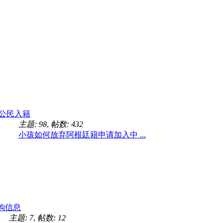
公民入籍
主题: 98
,
帖数: 432
小孩如何放弃阿根廷籍申请加入中 ...
购信息
主题: 7
,
帖数: 12