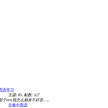
西语学习
主题: 85
,
帖数: 327
那个erre我怎么都发不好音......
交换中西语