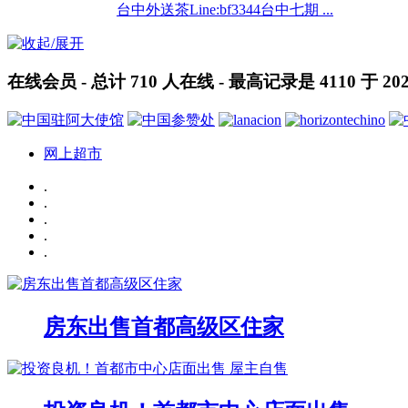
台中外送茶Line:bf3344台中七期 ...
在线会员
- 总计
710
人在线 - 最高记录是
4110
于
202
网上超市
.
.
.
.
.
房东出售首都高级区住家