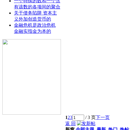
一个特殊的数和一个含
有该数的各项间的聚合
关于债务陷阱 资本主
义外加创造货币的
金融危机是政治危机
金融实指金为本的
1
2
3
/ 3 页
下一页
返 回
新窗
全部主题
最新
热门
热帖