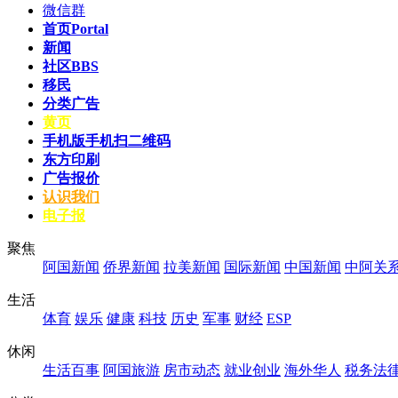
微信群
首页
Portal
新闻
社区
BBS
移民
分类广告
黄页
手机版
手机扫二维码
东方印刷
广告报价
认识我们
电子报
聚焦
阿国新闻
侨界新闻
拉美新闻
国际新闻
中国新闻
中阿关
生活
体育
娱乐
健康
科技
历史
军事
财经
ESP
休闲
生活百事
阿国旅游
房市动态
就业创业
海外华人
税务法