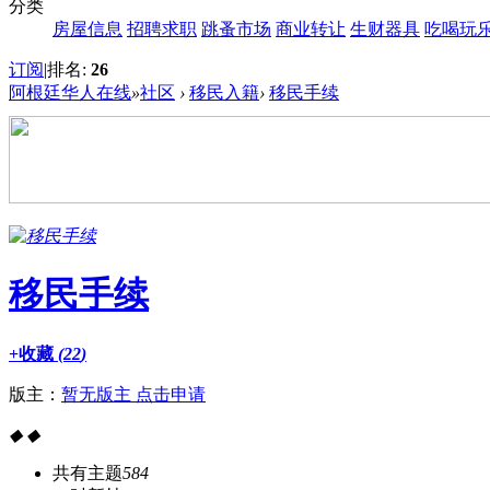
分类
房屋信息
招聘求职
跳蚤市场
商业转让
生财器具
吃喝玩
订阅
|
排名:
26
阿根廷华人在线
»
社区
›
移民入籍
›
移民手续
移民手续
+收藏
(
22
)
版主：
暂无版主 点击申请
◆
◆
共有主题
584