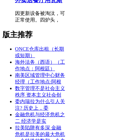
外卖店餐厅用瓦斯
因更新设备被淘汰，可
正常使用。四炉头，
版主推荐
ONCE仓库出租（长期
或短期）
海外法务（西语）（工
作地点：阿根廷）
南美区域管理中心财务
经理（工作地点:阿根
数字管理不是社会主义
秩序 资本主义社会创
委内瑞拉为什么引人关
注? 历史上，委
金融危机与经济危机之
二 经济学是实
拉美陷阱有多深 金融
危机是拉美的最大危机