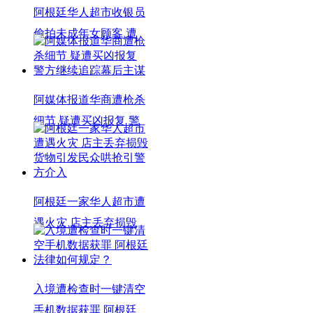
阿根廷华人超市收银员
偷拍未成年女顾客 遭
阿媒体报道华商遭枪杀
细节 疑遭买凶报复 警
阿根廷一家华人超市遭
遇火灾 店主丢弃损毁
入境遭检查时一键清空
手机数据获罪 阿根廷