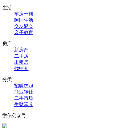
生活
车房一族
阿国生活
交友聚会
亲子教育
房产
新房产
二手房
出租房
找中介
分类
招聘求职
商业转让
二手市场
生财器具
微信公众号