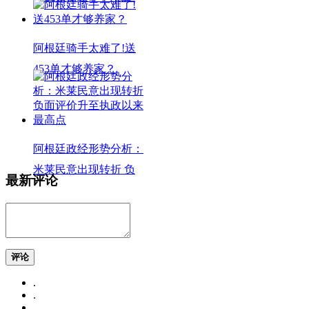
阿根廷骑手太难了!送
453单才够养家？
阿根廷政经形势分析：
米莱民意出现转折 负
最新评论
评论
.
.
.