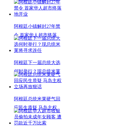
阿根廷小镇解封27年禁
令 首家华人超市终落
阿根廷下一届总统大选
何时举行？现总统米莱
阿根廷总统米莱硬气回
应民生质疑 马岛主权