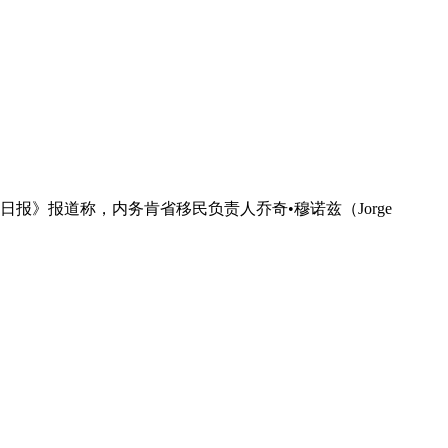
报》报道称，内务肯省移民负责人乔奇•穆诺兹（Jorge