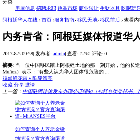
分类
房屋信息
招聘求职
跳蚤市场
商业转让
生财器具
吃喝玩
阿根廷华人在线
›
首页
›
服务指南
›
移民天地
›
移民前后
›
查看内
内务肯省：阿根廷媒体报道华人
2017-8-5 09:58
|
发布者:
admin
|
查看:
1234
|
评论: 0
摘要
: 当一位中国移民踏上阿根廷土地的那一刻开始，他的长途
Muñoz）表示：“有些人认为华人团体很危险的 ...
鸡蛋
鲜花
雷人
酷毙
漂亮
收藏
分享
邀请
上一篇：
中国驻阿使馆发布办理公证须知（包括各类委托书、声明等
如何查询个人养老金缴
纳情况？官方查询渠道