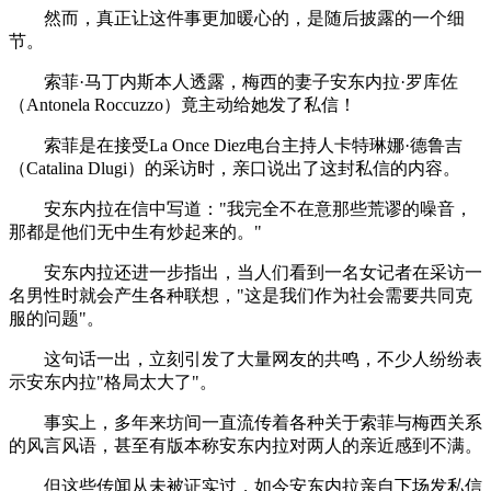
然而，真正让这件事更加暖心的，是随后披露的一个细
节。
索菲·马丁内斯本人透露，梅西的妻子安东内拉·罗库佐
（Antonela Roccuzzo）竟主动给她发了私信！
索菲是在接受La Once Diez电台主持人卡特琳娜·德鲁吉
（Catalina Dlugi）的采访时，亲口说出了这封私信的内容。
安东内拉在信中写道："我完全不在意那些荒谬的噪音，
那都是他们无中生有炒起来的。"
安东内拉还进一步指出，当人们看到一名女记者在采访一
名男性时就会产生各种联想，"这是我们作为社会需要共同克
服的问题"。
这句话一出，立刻引发了大量网友的共鸣，不少人纷纷表
示安东内拉"格局太大了"。
事实上，多年来坊间一直流传着各种关于索菲与梅西关系
的风言风语，甚至有版本称安东内拉对两人的亲近感到不满。
但这些传闻从未被证实过，如今安东内拉亲自下场发私信