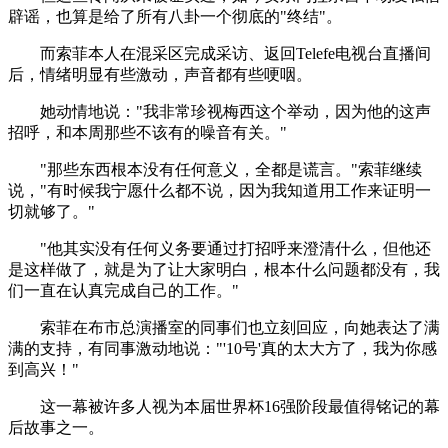
辟谣，也算是给了所有八卦一个彻底的"终结"。
而索菲本人在混采区完成采访、返回Telefe电视台直播间
后，情绪明显有些激动，声音都有些哽咽。
她动情地说："我非常珍视梅西这个举动，因为他的这声
招呼，和本周那些不该有的噪音有关。"
"那些东西根本没有任何意义，全都是谎言。"索菲继续
说，"有时候我宁愿什么都不说，因为我知道用工作来证明一
切就够了。"
"他其实没有任何义务要通过打招呼来澄清什么，但他还
是这样做了，就是为了让大家明白，根本什么问题都没有，我
们一直在认真完成自己的工作。"
索菲在布市总演播室的同事们也立刻回应，向她表达了满
满的支持，有同事激动地说："'10号'真的太大方了，我为你感
到高兴！"
这一幕被许多人视为本届世界杯16强阶段最值得铭记的幕
后故事之一。