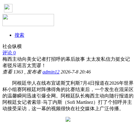
搜索
社会纵横
评论 0
梅西主动向美女记者打招呼的幕后故事 太太发私信力挺女记
者驳斥谣言太荒谬！
查看
1363
, 发布者
admin12
2026-7-8 20:46
阿根廷华人在线布宜诺斯艾利斯7月4日报道在2026年世界
杯小组赛阿根廷对阵佛得角的比赛结束后，一个发生在混采区
的温馨瞬间迅速引爆全网。阿根廷队长梅西主动向随行报道的
阿根廷女记者索菲·马丁内斯（Sofi Martínez）打了个招呼并主
动接受采访，这一幕的视频很快在社交媒体上广泛传播。