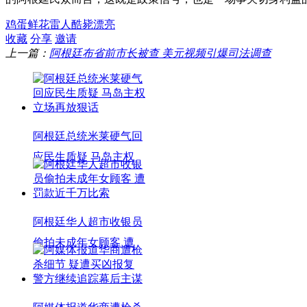
鸡蛋
鲜花
雷人
酷毙
漂亮
收藏
分享
邀请
上一篇：
阿根廷布省前市长被查 美元视频引爆司法调查
阿根廷总统米莱硬气回
应民生质疑 马岛主权
阿根廷华人超市收银员
偷拍未成年女顾客 遭