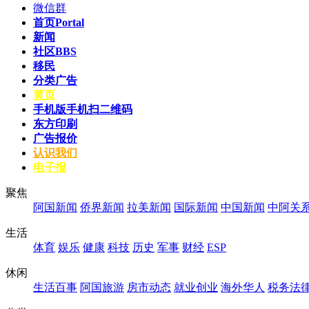
微信群
首页
Portal
新闻
社区
BBS
移民
分类广告
黄页
手机版
手机扫二维码
东方印刷
广告报价
认识我们
电子报
聚焦
阿国新闻
侨界新闻
拉美新闻
国际新闻
中国新闻
中阿关
生活
体育
娱乐
健康
科技
历史
军事
财经
ESP
休闲
生活百事
阿国旅游
房市动态
就业创业
海外华人
税务法