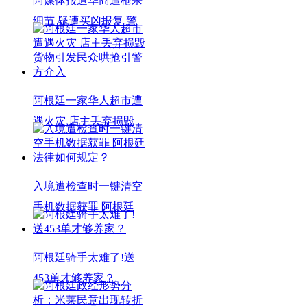
阿媒体报道华商遭枪杀
细节 疑遭买凶报复 警
阿根廷一家华人超市遭
遇火灾 店主丢弃损毁
入境遭检查时一键清空
手机数据获罪 阿根廷
阿根廷骑手太难了!送
453单才够养家？