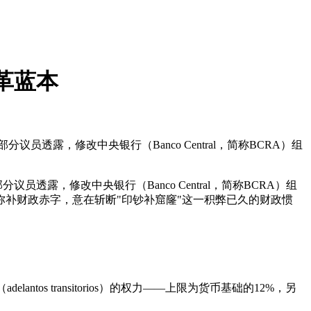
革蓝本
a）部分议员透露，修改中央银行（Banco Central，简称BCRA）组
部分议员透露，修改中央银行（Banco Central，简称BCRA）组
币来弥补财政赤字，意在斩断"印钞补窟窿"这一积弊已久的财政惯
tos transitorios）的权力——上限为货币基础的12%，另