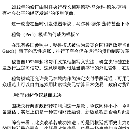
2012年的修订由时任央行行长梅塞德斯·马尔科·德尔·蓬特（M
有社会公平的经济发展"的多重使命。
这一改变在当时引发强烈争议，马尔科·德尔·蓬特甚至下令更换央
秘鲁（Perú）模式为何成为样板？
在现有各国参照中，秘鲁模式被认为最契合阿根廷政府当前的货币与
García）留下的恶性通胀，推行了至今仍在运行的货币制度改
秘鲁自1993年起将货币政策框架写入宪法，确立央行独立性，
发放行业定向信贷。这意味着阿根廷当前盛行的外汇管制，在
秘鲁模式还允许美元在境内作为法定支付手段流通，可用于任何交
众理论上可以自由选择用比索或美元结算日常交易，政府对货
"利润转移"争议悬而未决
围绕央行向财政部转移利润这一条款，争议同样不小。今年
备重估，实质上仍是一种变相财政融资。新版章程是否会对此
综合来看，此次改革若成功推进，将是阿根廷货币史上力
的阿根廷民众而言，这既是政策信号，也是一场事关切身利益