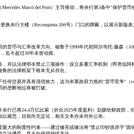
ercedes Marcó del Pont）主导推动，将央行第3条中
行大楼（Reconquista 266号）门口的牌匾，以展示新版
汇率改革方向。秘鲁于1990年代初阿尔韦托·藤森（Alberto 
革，迄今超过30年未曾动摇。
并以法律明令禁止三项操作：设立多重汇率机制（即类似阿根廷"外汇
秘鲁的法律框架下根本无从存在。
易并具有清偿效力，这与米莱政府力推的"货币竞争"（competen
币的垄断地位将被打破。
央行已将24.4万亿比索（折合2025年度盈利）划拨给财政部
加以规范，目前尚无定论，相关文本亦未对外公布。
度最大的制度性约束——通过修宪或修法将"禁止印钞填赤字"固
的立法博弈，其走向值得持续关注。