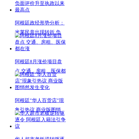
阿根廷政经形势分析：
米莱民意出现转折 负
阿根廷8月涨价项目盘
点 交通、房租、医保都
阿根廷"华人百货店"现
象引热议 商业版图悄