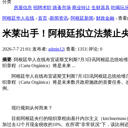
分类
房屋信息
招聘求职
跳蚤市场
商业转让
生财器具
吃喝玩
阿根廷华人在线
›
首页
›
新闻资讯
›
阿根廷新闻
›
财政金融
›
查看
米莱出手！阿根廷拟立法禁止央
2026-7-7 21:01
|
发布者:
admin12
|
查看:
1351
|
评论: 0
摘要
: 阿根廷华人在线布宜诺斯艾利斯7月3日讯阿根廷总统哈维尔·米莱（J
织章程（Carta Orgánica）将是未来 ...
阿根廷华人在线布宜诺斯艾利斯7月3日讯阿根廷总统哈维尔·米莱（Jav
织章程（Carta Orgánica）将是未来数月政府施政的
例。
现行规则从何而来？
目前阿根廷央行的组织章程由基什内尔主义（kirchnerismo）
加过去12个月现金税收的10%。在所谓"非常状况"下，该比例