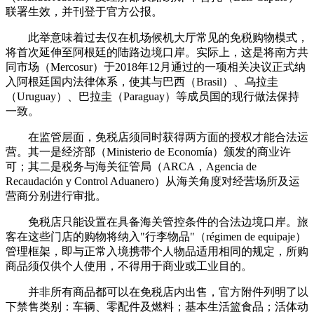
联署生效，并刊登于官方公报。
此举意味着过去仅在机场候机大厅常见的免税购物模式，
将首次延伸至阿根廷的陆路边境口岸。实际上，这是将南方共
同市场（Mercosur）于2018年12月通过的一项相关决议正式纳
入阿根廷国内法律体系，使其与巴西（Brasil）、乌拉圭
（Uruguay）、巴拉圭（Paraguay）等成员国的现行做法保持
一致。
在监管层面，免税店须同时获得两方面的授权才能合法运
营。其一是经济部（Ministerio de Economía）颁发的商业许
可；其二是税务与海关征管局（ARCA，Agencia de
Recaudación y Control Aduanero）从海关角度对经营场所及运
营商分别进行审批。
免税店只能设置在具备海关管控条件的合法边境口岸。旅
客在这些门店的购物将纳入"行李物品"（régimen de equipaje）
管理框架，即与正常入境携带个人物品适用相同的规定，所购
商品须仅供个人使用，不得用于商业或工业目的。
并非所有商品都可以在免税店内出售，官方附件列明了以
下禁售类别：车辆、零配件及燃料；基本生活篮食品；活体动