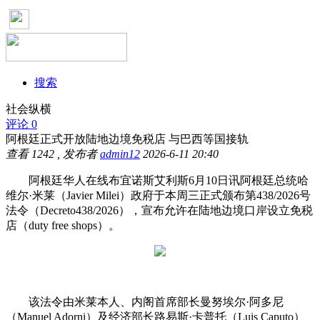
搜索
社会纵横
评论 0
阿根廷正式开放陆地边境免税店 与巴西等国接轨
查看
1242
, 发布者
admin12
2026-6-11 20:40
阿根廷华人在线布宜诺斯艾利斯6月10日讯阿根廷总统哈
维尔·米莱（Javier Milei）政府于本周三正式颁布第438/2026号
法令（Decreto438/2026），宣布允许在陆地边境口岸设立免税
店（duty free shops）。
该法令由米莱本人、内阁首席部长曼努埃尔·阿多尼
（Manuel Adorni）及经济部长路易斯·卡普托（Luis Caputo）