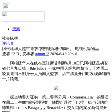
搜索
社会纵横
评论 0
阿根廷华人超市遭窃 窃贼徒席卷切肉机、电视机等物品
查看
1213
, 发布者
admin12
2026-6-10 20:14
阿根廷华人在线布宜诺斯艾利斯6月10日讯阿根廷圣胡安
省七月九日镇（9de Julio）一家中国人经营的超市，于本周二
凌晨遭到不明身份人员闯入盗窃，店主清晨开门时发现商铺内
一片狼藉。
据当地警方证实，第11警察分局（Comisaría11ra）的警员
在周二上午8时前接到报案，随即赶赴位于巴拉圭街与贝纳维
德斯街（calles Paraguay y Benavídez）交叉口的案发商铺展开